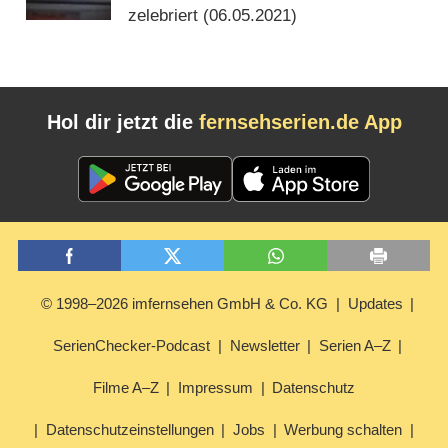
zelebriert (
06.05.2021
)
Hol dir jetzt die
fernsehserien.de App
© 1998–2026 imfernsehen GmbH & Co. KG
Updates
SerienChecker-Podcast
Newsletter
Serien A–Z
Filme A–Z
Impressum
Datenschutz
Datenschutzeinstellungen
Jobs
Werbung schalten