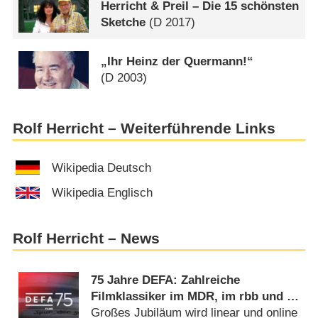
Herricht & Preil – Die 15 schönsten
Sketche
(
D
2017)
„Ihr Heinz der Quermann!“
(
D
2003)
Rolf Herricht – Weiterführende Links
Wikipedia Deutsch
Wikipedia Englisch
Rolf Herricht – News
75 Jahre DEFA: Zahlreiche
Filmklassiker im MDR, im rbb und in
der ARD Mediathek
Großes Jubiläum wird linear und online