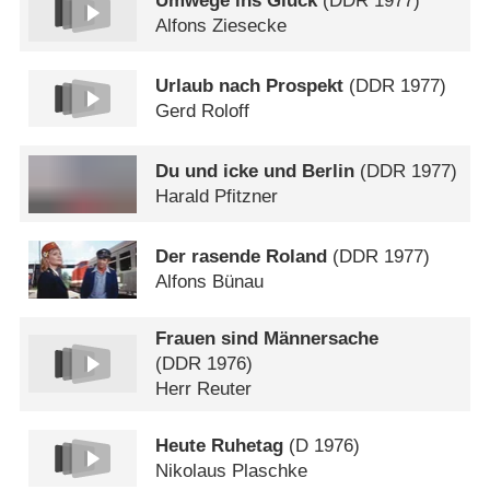
Umwege ins Glück
(
DDR
1977)
Alfons Ziesecke
Urlaub nach Prospekt
(
DDR
1977)
Gerd Roloff
Du und icke und Berlin
(
DDR
1977)
Harald Pfitzner
Der rasende Roland
(
DDR
1977)
Alfons Bünau
Frauen sind Männersache
(
DDR
1976)
Herr Reuter
Heute Ruhetag
(
D
1976)
Nikolaus Plaschke