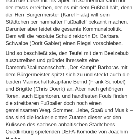
noch die Liebe mit ins Spiel. In Sonnenthal kann nur
der etwas erreichen, der es mit dem Fußball hält, denn
der Herr Bürgermeister (Karel Fiala) will sein
Städtchen per namhafter Fußballelf bekannt machen.
Darunter aber leidet die gesamte Kommunalpolitik.
Dem will die resolute Schuldirektorin Dr. Barbara
Schwalbe (Dorit Gäbler) einen Riegel vorschieben.
Und so beschließt sie, den Teufel mit dem Beelzebub
auszutreiben und gründet ihrerseits eine
Damenfußballmannschaft. „Der Kampf“ Barbaras mit
dem Bürgermeister spitzt sich zu und steckt auch die
beiden Mannschaftskapitäne Bernd (Frank Schöbel)
und Brigitte (Chris Doerk) an. Aber nach gehörigen
Toren, auch Eigentoren, und handfesten Fouls finden
die streitbaren Fußballer doch noch einen
gemeinsamen Weg. Sommer, Liebe, Spaß und Musik –
das sind die lockerleichten Zutaten dieser vor den
Kulissen des sachsen-anhaltischen Städtchens
Quedlinburg spielenden DEFA-Komödie von Joachim
Hasler.