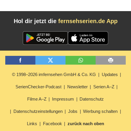
Hol dir jetzt die
fernsehserien.de App
© 1998–2026 imfernsehen GmbH & Co. KG
Updates
SerienChecker-Podcast
Newsletter
Serien A–Z
Filme A–Z
Impressum
Datenschutz
Datenschutzeinstellungen
Jobs
Werbung schalten
Links
Facebook
zurück nach oben