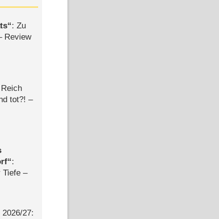
ts
: Zu
– Review
 Reich
d tot?! –
s
rf
:
 Tiefe –
2026/​27: