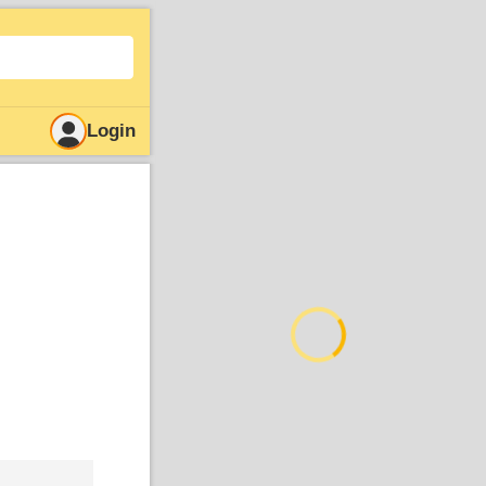
Login