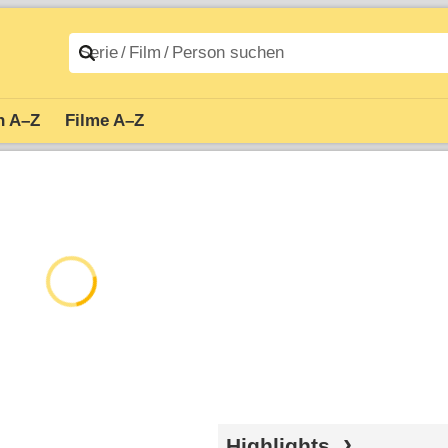
n A–Z
Filme A–Z
Highlights