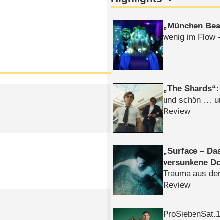
München Bea
wenig im Flow 
The Shards
:
und schön … un
Review
Surface – Da
versunkene Do
Trauma aus der
Review
ProSiebenSat.1 