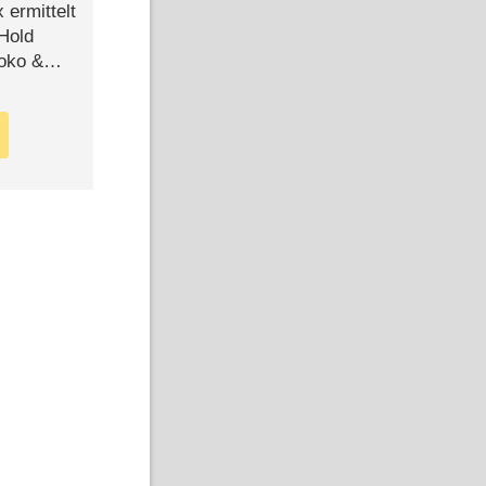
ermittelt
 Hold
Joko &
Urlaub