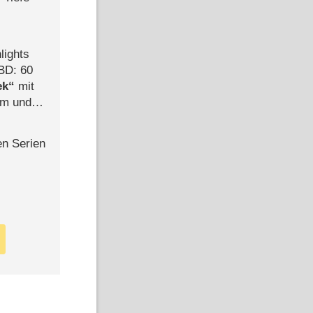
lights
BD: 60
ek
mit
mm und
der
en Serien