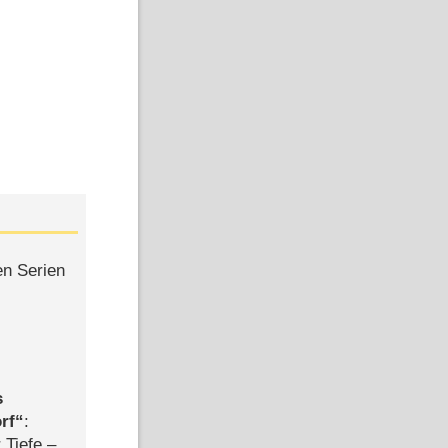
en Serien
s
rf
:
 Tiefe –