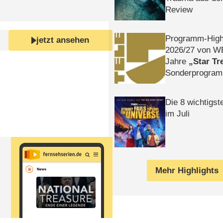
Review
Programm-High
jetzt ansehen
2026/​27 von W
Jahre
Star Tr
Sonderprogra
Die Helgolän
Die 8 wichtigst
im Juli
Mehr Highlights