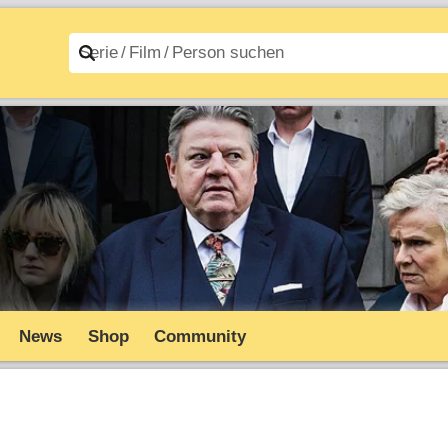
n A–Z
Filme A–Z
News
Shop
Community