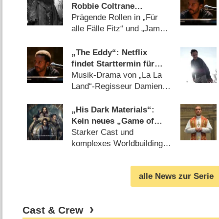
Robbie Coltrane
(„Hagrid“) im Alter von
Prägende Rollen in „Für
72 Jahren gestorben
alle Fälle Fitz“ und „James
Bond“ (
14.10.2022
)
„The Eddy“: Netflix
findet Starttermin für
seinen Pariser Nachtclub
Musik-Drama von „La La
Land“-Regisseur Damien
Chazelle (
28.02.2020
)
„His Dark Materials“:
Kein neues „Game of
Thrones“, aber
Starker Cast und
sehenswerte Pullman-
komplexes Worldbuilding in
Adaption – Review
neuer Sky-Serie
(
25.11.2019
)
alle News zur Serie
Cast & Crew