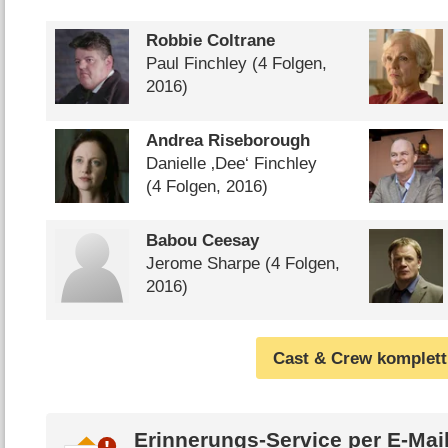
Robbie Coltrane
Paul Finchley
(4 Folgen,
2016)
Andrea Riseborough
Danielle ‚Dee‘ Finchley
(4 Folgen, 2016)
Babou Ceesay
Jerome Sharpe
(4 Folgen,
2016)
Cast & Crew komplett
Erinnerungs-Service per
E-Mai