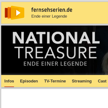
Ende einer Legende
News
Entdecken
Streaming
TV-Starts
Serie
Infos
Episoden
TV-Termine
Streaming
Cast