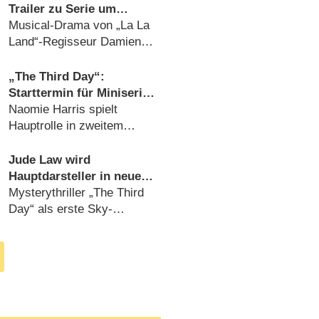
Trailer zu Serie um
Pariser Nachtclub
Musical-Drama von „La La
Land“-Regisseur Damien
Chazelle (
15.04.2020
)
„The Third Day“:
Starttermin für Miniserie
mit Jude Law steht fest
Naomie Harris spielt
Hauptrolle in zweitem
Dreiteiler (
14.02.2020
)
Jude Law wird
Hauptdarsteller in neuer
Sky/​HBO-Eventserie
Mysterythriller „The Third
Day“ als erste Sky-
Studios-Produktion
(
12.06.2019
)