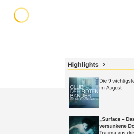
Highlights
Die 9 wichtigst
im August
Surface – Da
versunkene Do
Trauma aus der