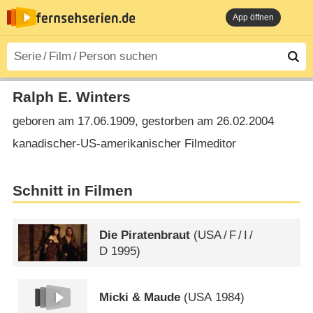
App öffnen
Ralph E. Winters
geboren am 17.06.1909, gestorben am 26.02.2004
kanadischer-US-amerikanischer Filmeditor
Schnitt in Filmen
Die Piratenbraut
(
USA
/
F
/
I
/
D
1995)
Micki & Maude
(
USA
1984)