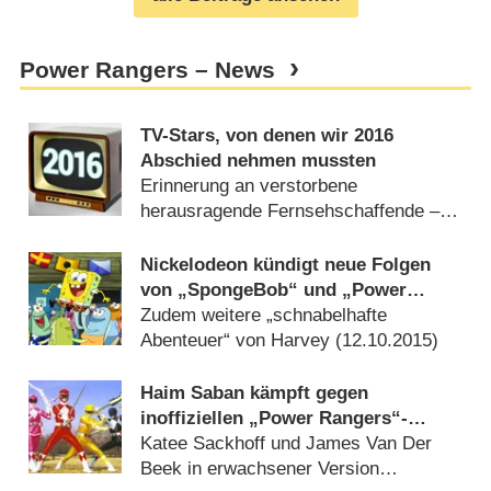
Power Rangers – News
TV-Stars, von denen wir 2016
Abschied nehmen mussten
Erinnerung an verstorbene
herausragende Fernsehschaffende –
von Ralf Döbele (
31.12.2016
)
Nickelodeon kündigt neue Folgen
von „SpongeBob“ und „Power
Rangers“ an
Zudem weitere „schnabelhafte
Abenteuer“ von Harvey (
12.10.2015
)
Haim Saban kämpft gegen
inoffiziellen „Power Rangers“-
Kurzfilm
Katee Sackhoff und James Van Der
Beek in erwachsener Version