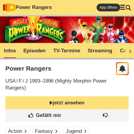
Power Rangers
App öffnen
Infos
Episoden
TV-Termine
Streaming
Cast
Power Rangers
USA
/
F
/
J
1993–1996 (
Mighty Morphin Power
Rangers
)
jetzt ansehen
Action
Fantasy
Jugend