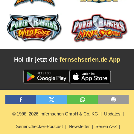
Hol dir jetzt die
fernsehserien.de App
© 1998–2026 imfernsehen GmbH & Co. KG
Updates
SerienChecker-Podcast
Newsletter
Serien A–Z