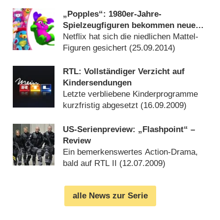
(
25.02.2015
)
„Popples“: 1980er-Jahre-
Spielzeugfiguren bekommen neue
Animationsserie
Netflix hat sich die niedlichen Mattel-
Figuren gesichert (
25.09.2014
)
RTL: Vollständiger Verzicht auf
Kindersendungen
Letzte verbliebene Kinderprogramme
kurzfristig abgesetzt (
16.09.2009
)
US-Serienpreview: „Flashpoint“ –
Review
Ein bemerkenswertes Action-Drama,
bald auf RTL II (
12.07.2009
)
alle News zur Serie