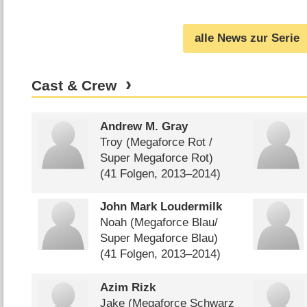
„Secret Diary of a Call Girl“
betroffen (
18.01.2021
)
alle News zur Serie
Cast & Crew
Andrew M. Gray
Troy (Megaforce Rot /​
Super Megaforce Rot)
(41 Folgen, 2013⁠–⁠2014)
John Mark Loudermilk
Noah (Megaforce Blau/​
Super Megaforce Blau)
(41 Folgen, 2013⁠–⁠2014)
Azim Rizk
Jake (Megaforce Schwarz