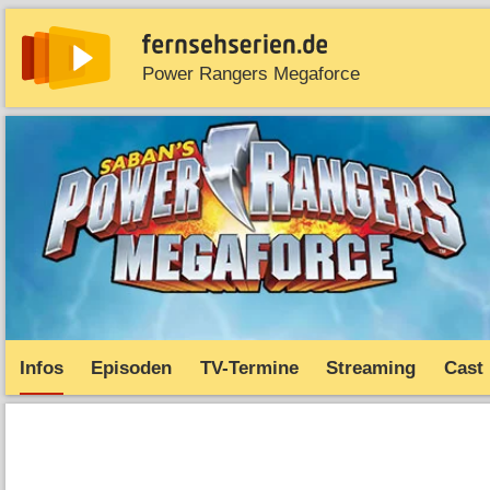
Power Rangers Megaforce
News
Entdecken
Streaming
TV-Starts
Serie
Infos
Episoden
TV-Termine
Streaming
Cast