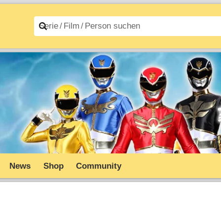
n A–Z
Filme A–Z
News
Shop
Community