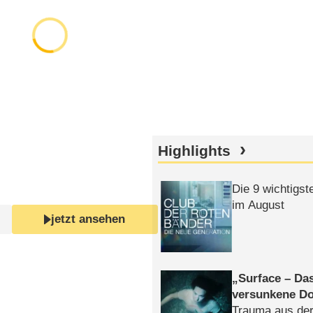
Highlights
Die 9 wichtigst
im August
jetzt ansehen
Surface – Da
versunkene Do
Trauma aus der