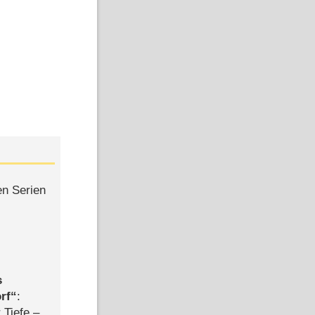
en Serien
s
rf
:
 Tiefe –