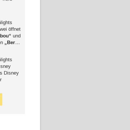
lights
wei öffnet
abou
und
len
Berlin
-Ableger
lights
isney
ls Disney
r