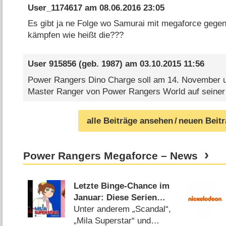
User_1174617
am
08.06.2016 23:05
Es gibt ja ne Folge wo Samurai mit megaforce gege
kämpfen wie heißt die???
User 915856
(geb. 1987) am
03.10.2015 11:56
Power Rangers Dino Charge soll am 14. November um
Master Ranger von Power Rangers World auf seiner
alle Beiträge ansehen
/ neuen Beit
Power Rangers Megaforce – News
Letzte Binge-Chance im
Januar: Diese Serien
fliegen bei Amazon &
Unter anderem „Scandal“,
Netflix raus
„Mila Superstar“ und