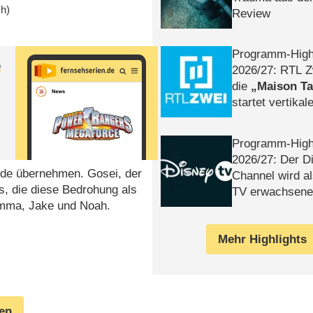
ch)
Review
Programm-High
e
2026/​27: RTL Z
die
Maison T
startet vertika
– Tag & Nacht
Programm-High
2026/​27: Der D
Erde übernehmen. Gosei, der
Channel wird a
s, die diese Bedrohung als
TV erwachsene
mma, Jake und Noah.
Mehr Highlights
gen