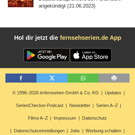
angekündigt (
21.06.2023
)
Hol dir jetzt die
fernsehserien.de App
© 1998–2026 imfernsehen GmbH & Co. KG
Updates
SerienChecker-Podcast
Newsletter
Serien A–Z
Filme A–Z
Impressum
Datenschutz
Datenschutzeinstellungen
Jobs
Werbung schalten