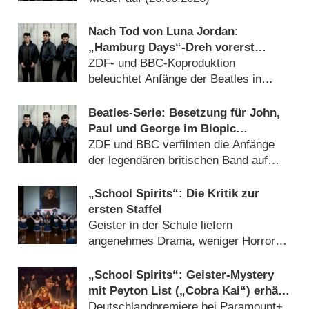
Nach Tod von Luna Jordan:
„Hamburg Days“-Dreh vorerst
gestoppt
ZDF- und BBC-Koproduktion
beleuchtet Anfänge der Beatles in
Hamburger Clubs (
20.05.2026
)
Beatles-Serie: Besetzung für John,
Paul und George im Biopic
„Hamburg Days“ gefunden
ZDF und BBC verfilmen die Anfänge
der legendären britischen Band auf
dem Hamburger Kiez (
08.05.2026
)
„School Spirits“: Die Kritik zur
ersten Staffel
Geister in der Schule liefern
angenehmes Drama, weniger Horror
(
25.07.2023
)
„School Spirits“: Geister-Mystery
mit Peyton List („Cobra Kai“) erhält
zweite Staffel
Deutschlandpremiere bei Paramount+