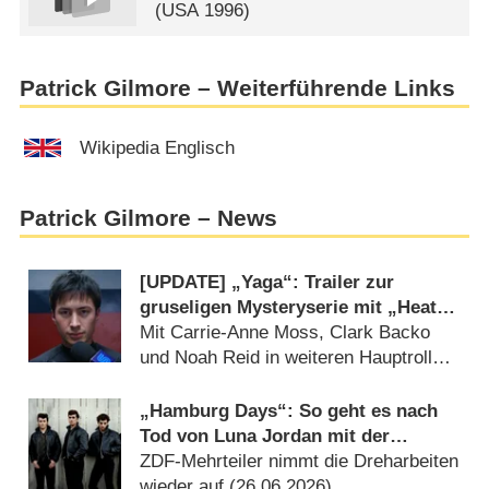
(
USA
1996)
Patrick Gilmore – Weiterführende Links
Wikipedia Englisch
Patrick Gilmore – News
[UPDATE] „Yaga“: Trailer zur
gruseligen Mysteryserie mit „Heated
Rivalry“-Star veröffentlicht
Mit Carrie-Anne Moss, Clark Backo
und Noah Reid in weiteren Hauptrollen
(
26.07.2026
)
„Hamburg Days“: So geht es nach
Tod von Luna Jordan mit der
Beatles-Serie weiter
ZDF-Mehrteiler nimmt die Dreharbeiten
wieder auf (
26.06.2026
)