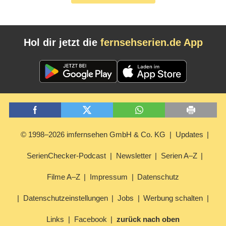
Hol dir jetzt die
fernsehserien.de App
© 1998–2026 imfernsehen GmbH & Co. KG
Updates
SerienChecker-Podcast
Newsletter
Serien A–Z
Filme A–Z
Impressum
Datenschutz
Datenschutzeinstellungen
Jobs
Werbung schalten
Links
Facebook
zurück nach oben