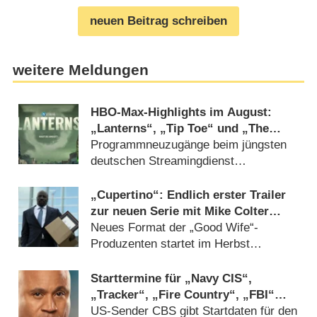
neuen Beitrag schreiben
weitere Meldungen
HBO-Max-Highlights im August:
„Lanterns“, „Tip Toe“ und „The
Housemaid“
Programmneuzugänge beim jüngsten
deutschen Streamingdienst
(30.07.2026)
„Cupertino“: Endlich erster Trailer
zur neuen Serie mit Mike Colter
(„Evil“)
Neues Format der „Good Wife“-
Produzenten startet im Herbst
(30.07.2026)
Starttermine für „Navy CIS“,
„Tracker“, „Fire Country“, „FBI“
und mehr bestätigt
US-Sender CBS gibt Startdaten für den