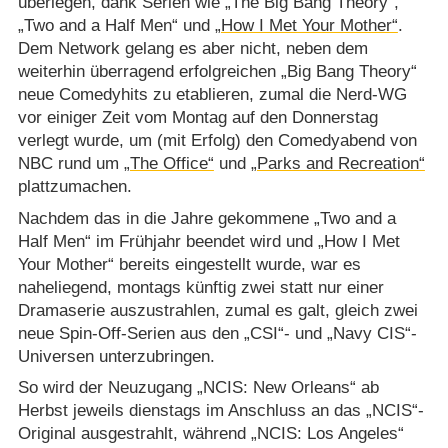
überlegen, dank Serien wie „The Big Bang Theory“,
„Two and a Half Men“ und
„How I Met Your Mother“
.
Dem Network gelang es aber nicht, neben dem
weiterhin überragend erfolgreichen „Big Bang Theory“
neue Comedyhits zu etablieren, zumal die Nerd-WG
vor einiger Zeit vom Montag auf den Donnerstag
verlegt wurde, um (mit Erfolg) den Comedyabend von
NBC rund um
„The Office“
und
„Parks and Recreation“
plattzumachen.
Nachdem das in die Jahre gekommene „Two and a
Half Men“ im Frühjahr beendet wird und „How I Met
Your Mother“ bereits eingestellt wurde, war es
naheliegend, montags künftig zwei statt nur einer
Dramaserie auszustrahlen, zumal es galt, gleich zwei
neue Spin-Off-Serien aus den „CSI“- und „Navy CIS“-
Universen unterzubringen.
So wird der Neuzugang „NCIS: New Orleans“ ab
Herbst jeweils dienstags im Anschluss an das „NCIS“-
Original ausgestrahlt, während „NCIS: Los Angeles“