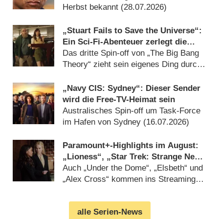
Herbst bekannt (28.07.2026)
„Stuart Fails to Save the Universe“:
Ein Sci-Fi-Abenteuer zerlegt die
Sitcom-Norm – Review
Das dritte Spin-off von „The Big Bang
Theory“ zieht sein eigenes Ding durch
– und gewinnt (23.07.2026)
„Navy CIS: Sydney“: Dieser Sender
wird die Free-TV-Heimat sein
Australisches Spin-off um Task-Force
im Hafen von Sydney (16.07.2026)
Paramount+-Highlights im August:
„Lioness“, „Star Trek: Strange New
Worlds“, „Blue Bloods“ und „Navy
Auch „Under the Dome“, „Elsbeth“ und
CIS“
„Alex Cross“ kommen ins Streaming-
Angebot (13.07.2026)
alle Serien-News