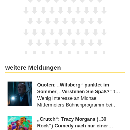
weitere Meldungen
Quoten: „Wilsberg“ punktet im
Sommer, „Verstehen Sie Spaß?“ tut
sich schwer
Wenig Interesse an Michael
Mittermeiers Bühnenprogramm bei
RTL (02.08.2026)
„Crutch“: Tracy Morgans („30
Rock“) Comedy nach nur einer