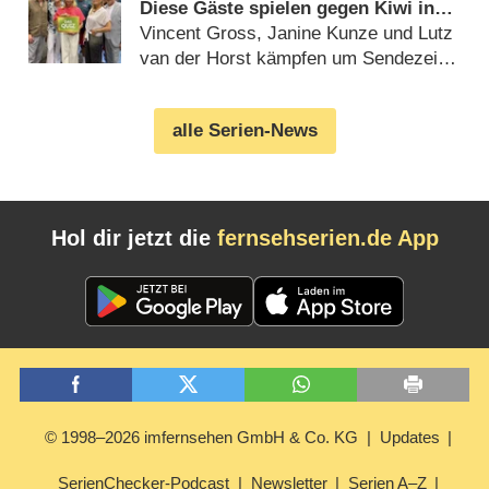
Diese Gäste spielen gegen Kiwi in
der Sonderfolge am 9. August 2026
Vincent Gross, Janine Kunze und Lutz
van der Horst kämpfen um Sendezeit
(07.08.2026)
alle Serien-News
Hol dir jetzt die
fernsehserien.de App
© 1998–2026 imfernsehen GmbH & Co. KG
Updates
SerienChecker-Podcast
Newsletter
Serien A–Z