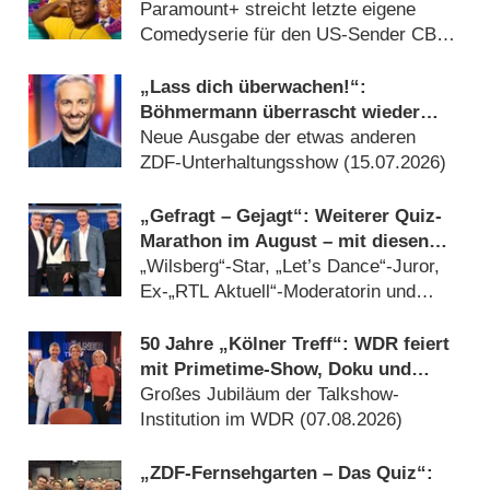
Staffel abgesetzt
Paramount+ streicht letzte eigene
Comedyserie für den US-Sender CBS
(25.07.2026)
„Lass dich überwachen!“:
Böhmermann überrascht wieder
ahnungsloses Publikum
Neue Ausgabe der etwas anderen
ZDF-Unterhaltungsshow (15.07.2026)
„Gefragt – Gejagt“: Weiterer Quiz-
Marathon im August – mit diesen
Gästen
„Wilsberg“-Star, „Let’s Dance“-Juror,
Ex-„RTL Aktuell“-Moderatorin und
mehr (08.07.2026)
50 Jahre „Kölner Treff“: WDR feiert
mit Primetime-Show, Doku und
Rückblicken
Großes Jubiläum der Talkshow-
Institution im WDR (07.08.2026)
„ZDF-Fernsehgarten – Das Quiz“: