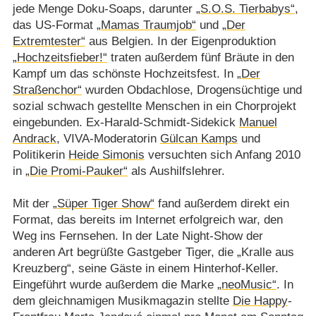
jede Menge Doku-Soaps, darunter
„S.O.S. Tierbabys“
,
das US-Format
„Mamas Traumjob“
und
„Der
Extremtester“
aus Belgien. In der Eigenproduktion
„Hochzeitsfieber!“
traten außerdem fünf Bräute in den
Kampf um das schönste Hochzeitsfest. In
„Der
Straßenchor“
wurden Obdachlose, Drogensüchtige und
sozial schwach gestellte Menschen in ein Chorprojekt
eingebunden. Ex-Harald-Schmidt-Sidekick
Manuel
Andrack
, VIVA-Moderatorin
Gülcan Kamps
und
Politikerin
Heide Simonis
versuchten sich Anfang 2010
in
„Die Promi-Pauker“
als Aushilfslehrer.
Mit der
„Süper Tiger Show“
fand außerdem direkt ein
Format, das bereits im Internet erfolgreich war, den
Weg ins Fernsehen. In der Late Night-Show der
anderen Art begrüßte Gastgeber Tiger, die „Kralle aus
Kreuzberg“, seine Gäste in einem Hinterhof-Keller.
Eingeführt wurde außerdem die Marke
„neoMusic“
. In
dem gleichnamigen Musikmagazin stellte
Die Happy
-