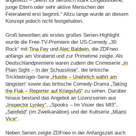
angesetzt – „wenn für beruflich stark Eingebundene,
junge Eltern oder sehr aktive Menschen der
Feierabend erst beginnt.“ Allzu lange wurde an diesem
Konzept jedoch nicht festgehalten.
Groß beworben als erstes großes Serien-Highlight
wurde die Free-TV-Premiere der US-Comedy „30
Rock“ mit
Tina Fey
und
Alec Baldwin
, die ZDFneo
anfangs am Vorabend und zur Primetime zeigte. Als
Deutschlandpremiere waren zudem die Crimeserie
„In
Plain Sight – In der Schusslinie“
, die britische
Trickbetrüger-Serie
„Hustle – Unehrlich währt am
längsten“
sowie das britische Comedy-Drama
„Taking
the Flak – Reporter auf Kriegsfuß“
zu sehen. Darüber
hinaus bestand das Angebot an Lizenzserien aus
„Inspector Lynley“
, „Spooks – Im Visier des MI5“,
„Seinfeld“
(im Zweikanalton) und der Kultserie
„Miami
Vice“
.
Neben Serien zeigte ZDFneo in der Anfangszeit auch