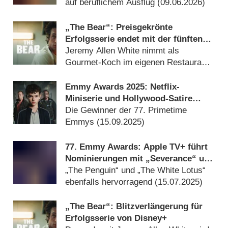
veröffentlicht
auf beruflichem Ausflug (
09.06.2026
)
„The Bear“: Preisgekrönte
Erfolgsserie endet mit der fünften
Staffel
Jeremy Allen White nimmt als
Gourmet-Koch im eigenen Restaurant
Abschied (
05.03.2026
)
Emmy Awards 2025: Netflix-
Miniserie und Hollywood-Satire
dominieren
Die Gewinner der 77. Primetime
Emmys (
15.09.2025
)
77. Emmy Awards: Apple TV+ führt
Nominierungen mit „Severance“ und
„The Studio“ an
„The Penguin“ und „The White Lotus“
ebenfalls hervorragend (
15.07.2025
)
„The Bear“: Blitzverlängerung für
Erfolgsserie von Disney+