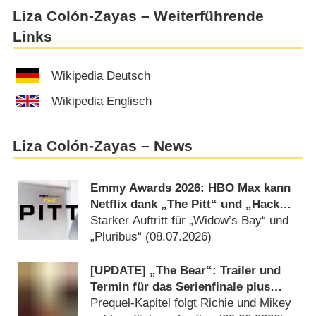
Liza Colón-Zayas – Weiterführende
Links
Wikipedia Deutsch
Wikipedia Englisch
Liza Colón-Zayas – News
Emmy Awards 2026: HBO Max kann
Netflix dank „The Pitt“ und „Hacks“
auf Abstand halten
Starker Auftritt für „Widow’s Bay“ und
„Pluribus“ (
08.07.2026
)
[UPDATE] „The Bear“: Trailer und
Termin für das Serienfinale plus
Überraschungsepisode
Prequel-Kapitel folgt Richie und Mikey