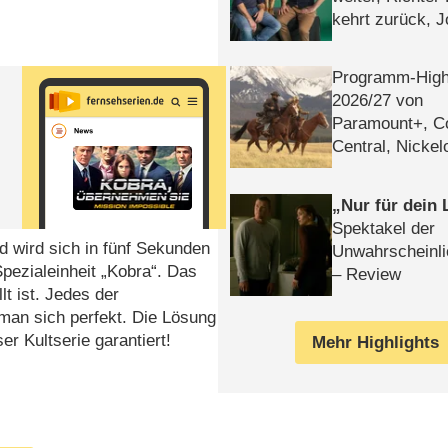
kehrt zurück, 
Klaas machen 
Programm-High
2026/​27 von
Paramount+, 
Central, Nicke
WELT
Nur für dein
Spektakel der
d wird sich in fünf Sekunden
Unwahrscheinli
Spezialeinheit „Kobra“. Das
– Review
lt ist. Jedes der
 man sich perfekt. Die Lösung
er Kultserie garantiert!
Mehr Highlights