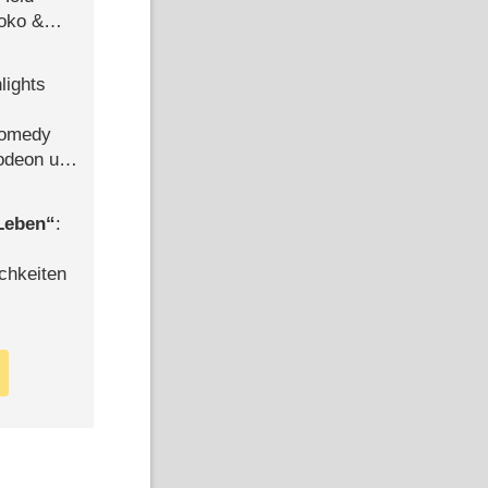
Joko &
Urlaub
lights
Comedy
lodeon und
 Leben
:
chkeiten