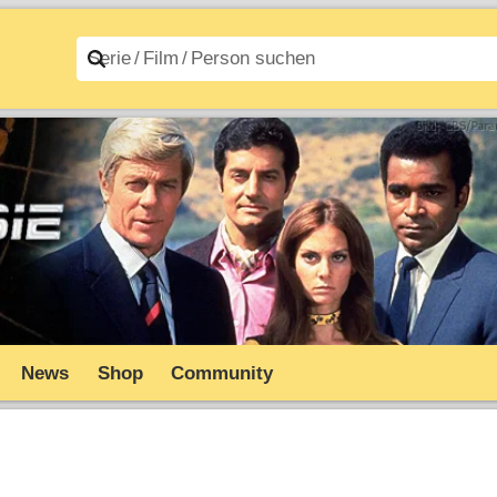
n A–Z
Filme A–Z
News
Shop
Community