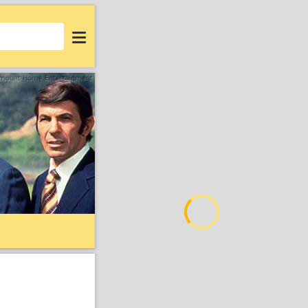
Login