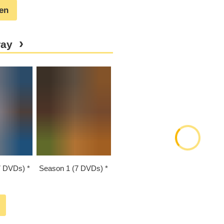
gen
ray
7 DVDs)
Season 1 (7 DVDs)