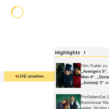
Highlights
Film-Trailer zu
Avengers 5
LIVE ansehen
Man 4
,
Dune
Jumanji 3
un
Horror
Clayfa
ProSiebenSat.1 
Kommissar Rex 
weiter, Richter