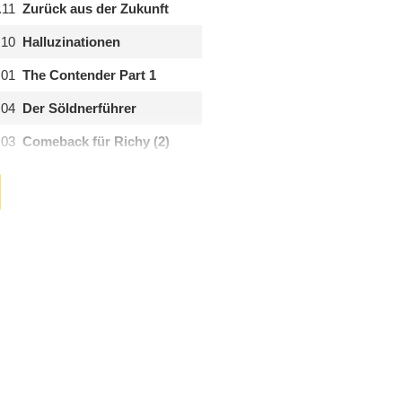
.11
Zurück aus der Zukunft
.10
Halluzinationen
.01
The Contender Part 1
.04
Der Söldnerführer
.03
Comeback für Richy (2)