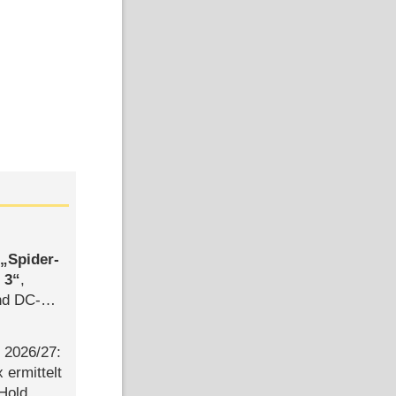
,
Spider-
 3
,
d DC-
ce
2026/​27:
ermittelt
 Hold