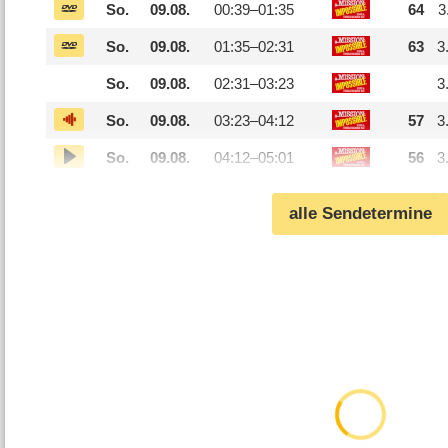
So.
09.08.
00:39–
01:35
64
3
So.
09.08.
01:35–
02:31
63
3
So.
09.08.
02:31–
03:23
3
So.
09.08.
03:23–
04:12
57
3
So.
09.08.
04:12–
05:01
56
3
alle Sendetermine