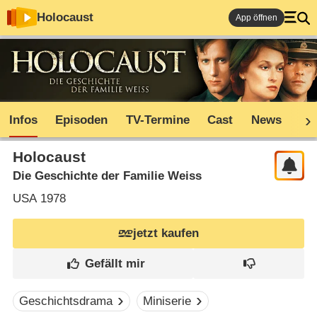
Holocaust
App öffnen
Infos
Episoden
TV-Termine
Cast
News
Sh
Holocaust
Die Geschichte der Familie Weiss
USA
1978
jetzt kaufen
Geschichtsdrama
Miniserie