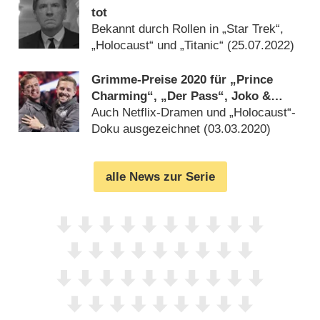
tot
Bekannt durch Rollen in „Star Trek“,
„Holocaust“ und „Titanic“ (
25.07.2022
)
Grimme-Preise 2020 für „Prince
Charming“, „Der Pass“, Joko &
Klaas
Auch Netflix-Dramen und „Holocaust“-
Doku ausgezeichnet (
03.03.2020
)
alle News zur Serie