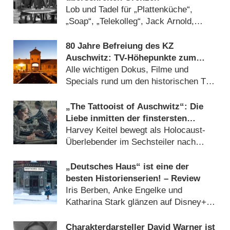
Lob und Tadel für „Plattenküche“,
„Soap“, „Telekolleg“, Jack Arnold,
„extra 3“ (
26.04.2025
)
80 Jahre Befreiung des KZ
Auschwitz: TV-Höhepunkte zum
Holocaust-Gedenktag 2025
Alle wichtigen Dokus, Filme und
Specials rund um den historischen Tag
des Gedenkens (
17.01.2025
)
„The Tattooist of Auschwitz“: Die
Liebe inmitten der finstersten
Menschheitsstunde – Review
Harvey Keitel bewegt als Holocaust-
Überlebender im Sechsteiler nach
Heather Morris’ Bestseller
(
09.05.2024
)
„Deutsches Haus“ ist eine der
besten Historienserien! – Review
Iris Berben, Anke Engelke und
Katharina Stark glänzen auf Disney+
(
14.11.2023
)
Charakterdarsteller David Warner ist