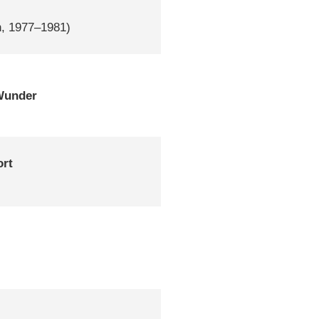
n, 1977–1981)
Wunder
ort