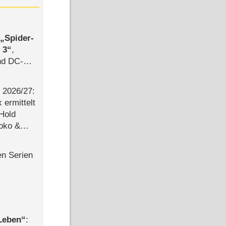
,
Spider-
 3
,
d DC-
ce
2026/​27:
ermittelt
 Hold
Joko &
Urlaub
en Serien
 Leben
: