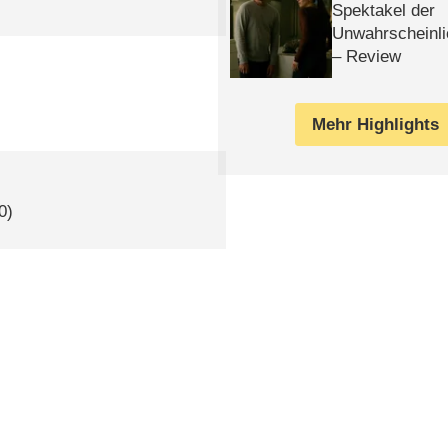
Spektakel der
Unwahrscheinli
– Review
Mehr Highlights
0)