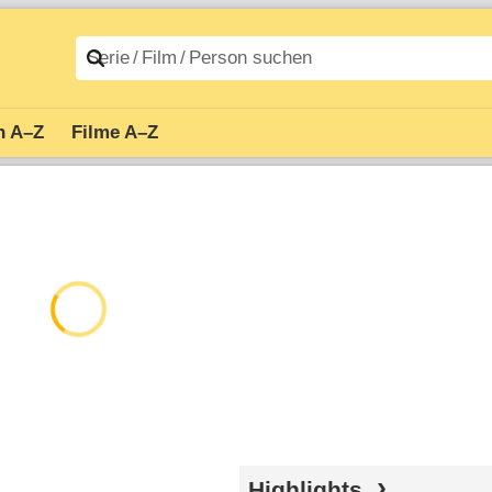
n A–Z
Filme A–Z
Highlights