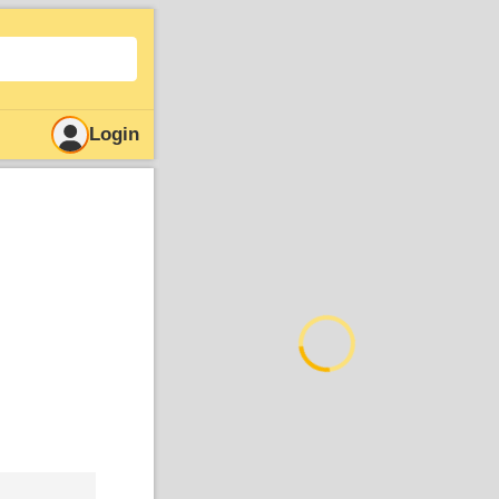
Login