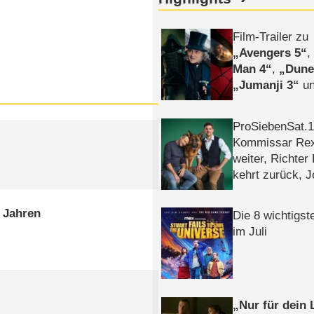
Film-Trailer zu
Avengers 5
Man 4
,
Dune
Jumanji 3
un
Horror
Clayfa
ProSiebenSat.1 
Kommissar Rex 
weiter, Richter
kehrt zurück, 
Klaas machen 
n Jahren
Die 8 wichtigst
im Juli
Nur für dein