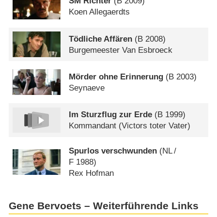
SM Richter
(
B
2009)
Koen Allegaerdts
Tödliche Affären
(
B
2008)
Burgemeester Van Esbroeck
Mörder ohne Erinnerung
(
B
2003)
Seynaeve
Im Sturzflug zur Erde
(
B
1999)
Kommandant (Victors toter Vater)
Spurlos verschwunden
(
NL
/
F
1988)
Rex Hofman
Gene Bervoets – Weiterführende Links