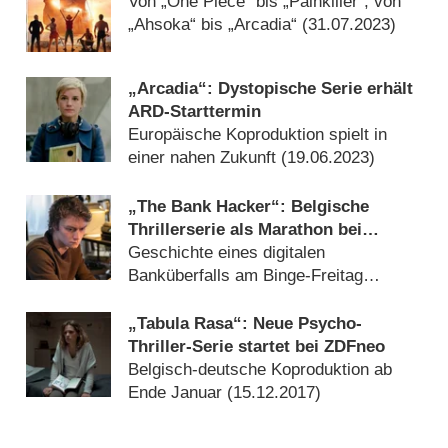
Von „One Piece“ bis „Painkiller“, von
„Ahsoka“ bis „Arcadia“ (
31.07.2023
)
„Arcadia“: Dystopische Serie erhält
ARD-Starttermin
Europäische Koproduktion spielt in
einer nahen Zukunft (
19.06.2023
)
„The Bank Hacker“: Belgische
Thrillerserie als Marathon bei
ZDFneo
Geschichte eines digitalen
Banküberfalls am Binge-Freitag
(
30.03.2021
)
„Tabula Rasa“: Neue Psycho-
Thriller-Serie startet bei ZDFneo
Belgisch-deutsche Koproduktion ab
Ende Januar (
15.12.2017
)