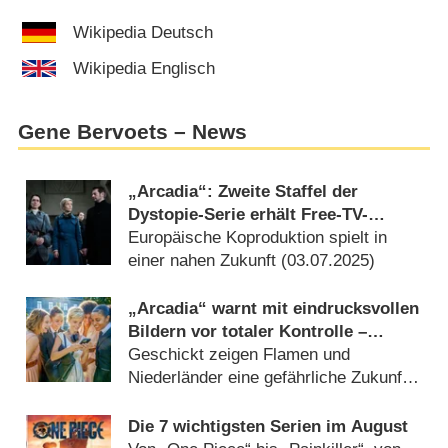
Wikipedia Deutsch
Wikipedia Englisch
Gene Bervoets – News
„Arcadia“: Zweite Staffel der
Dystopie-Serie erhält Free-TV-
Premiere
Europäische Koproduktion spielt in
einer nahen Zukunft (
03.07.2025
)
„Arcadia“ warnt mit eindrucksvollen
Bildern vor totaler Kontrolle –
Review
Geschickt zeigen Flamen und
Niederländer eine gefährliche Zukunft
(
17.08.2023
)
Die 7 wichtigsten Serien im August