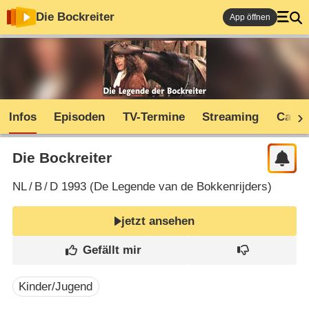
Die Bockreiter
App öffnen
Infos
Episoden
TV-Termine
Streaming
Cast
Die Bockreiter
NL
/
B
/
D
1993 (
De Legende van de Bokkenrijders
)
jetzt ansehen
Kinder/Jugend