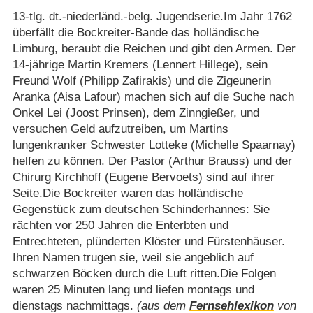
13-tlg. dt.-niederländ.-belg. Jugendserie.Im Jahr 1762
überfällt die Bockreiter-Bande das holländische
Limburg, beraubt die Reichen und gibt den Armen. Der
14-jährige Martin Kremers (Lennert Hillege), sein
Freund Wolf (Philipp Zafirakis) und die Zigeunerin
Aranka (Aisa Lafour) machen sich auf die Suche nach
Onkel Lei (Joost Prinsen), dem Zinngießer, und
versuchen Geld aufzutreiben, um Martins
lungenkranker Schwester Lotteke (Michelle Spaarnay)
helfen zu können. Der Pastor (Arthur Brauss) und der
Chirurg Kirchhoff (Eugene Bervoets) sind auf ihrer
Seite.Die Bockreiter waren das holländische
Gegenstück zum deutschen Schinderhannes: Sie
rächten vor 250 Jahren die Enterbten und
Entrechteten, plünderten Klöster und Fürstenhäuser.
Ihren Namen trugen sie, weil sie angeblich auf
schwarzen Böcken durch die Luft ritten.Die Folgen
waren 25 Minuten lang und liefen montags und
dienstags nachmittags.
(aus dem
Fernsehlexikon
von