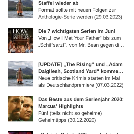
Staffel wieder ab
Format sollte mit neuen Folgen zur
Anthologie-Serie werden (
29.03.2023
)
Die 7 wichtigsten Serien im Juni
Von „How I Met Your Father“ bis zum
„Schiffsarzt“, von Mr. Bean gegen die
Biene bis „Ms. Marvel“ (
31.05.2022
)
[UPDATE] „The Rising“ und „Adam
Dalgliesh, Scotland Yard“ kommen
zu Sky
Neue britische Krimis starten im Mai
als Deutschlandpremiere (
07.03.2022
)
Das Beste aus dem Serienjahr 2020:
Marcus’ Highlights
Fünf (teils nicht so geheime)
Geheimtipps (
30.12.2020
)