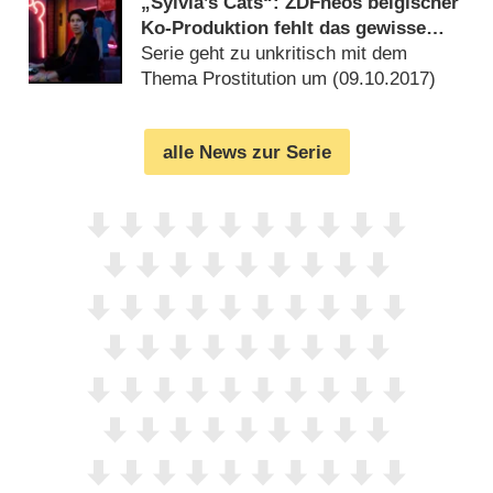
„Sylvia’s Cats“: ZDFneos belgischer
Ko-Produktion fehlt das gewisse
Etwas – Review
Serie geht zu unkritisch mit dem
Thema Prostitution um (
09.10.2017
)
alle News zur Serie