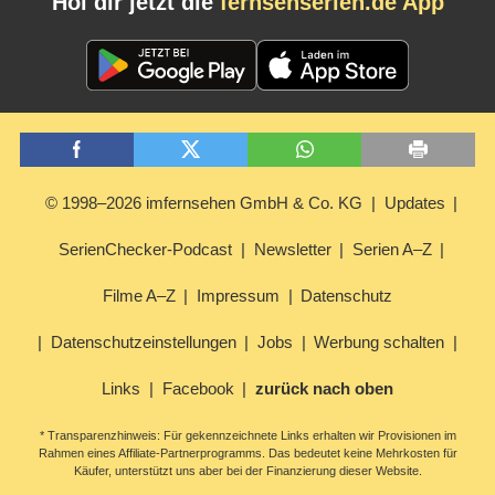
Hol dir jetzt die
fernsehserien.de App
© 1998–2026 imfernsehen GmbH & Co. KG
Updates
SerienChecker-Podcast
Newsletter
Serien A–Z
Filme A–Z
Impressum
Datenschutz
Datenschutzeinstellungen
Jobs
Werbung schalten
Links
Facebook
zurück nach oben
* Transparenzhinweis: Für gekennzeichnete Links erhalten wir Provisionen im
Rahmen eines Affiliate-Partnerprogramms. Das bedeutet keine Mehrkosten für
Käufer, unterstützt uns aber bei der Finanzierung dieser Website.