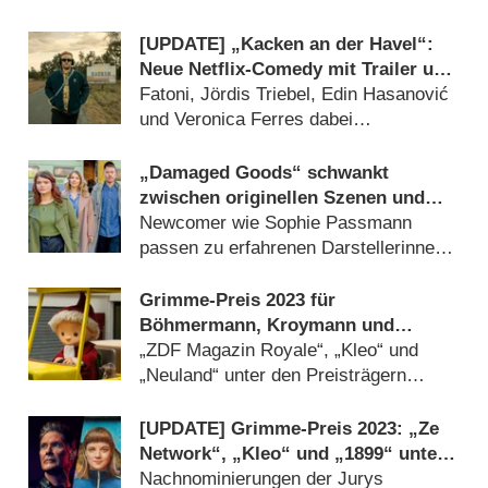
[UPDATE] „Kacken an der Havel“:
Neue Netflix-Comedy mit Trailer und
baldigen Starttermin
Fatoni, Jördis Triebel, Edin Hasanović
und Veronica Ferres dabei
(
26.01.2026
)
„Damaged Goods“ schwankt
zwischen originellen Szenen und
peinlichen Momenten – Review
Newcomer wie Sophie Passmann
passen zu erfahrenen Darstellerinnen
wie Michaela May (
20.07.2023
)
Grimme-Preis 2023 für
Böhmermann, Kroymann und
Sandmann
„ZDF Magazin Royale“, „Kleo“ und
„Neuland“ unter den Preisträgern
(
21.03.2023
)
[UPDATE] Grimme-Preis 2023: „Ze
Network“, „Kleo“ und „1899“ unter
den Nominierten
Nachnominierungen der Jurys