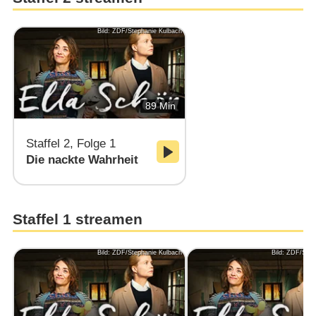
Bild: ZDF/Stephanie Kulbach
89 Min
Staffel 2, Folge 1
Die nackte Wahrheit
Staffel 1 streamen
Bild: ZDF/Stephanie Kulbach
Bild: ZDF/Step