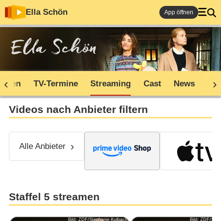
Ella Schön
App öffnen
soden
TV-Termine
Streaming
Cast
News
Sh
Videos nach Anbieter filtern
Alle Anbieter
Staffel 5 streamen
Bild: ZDF/Stephanie Kulbach
Bild: ZDF/Step