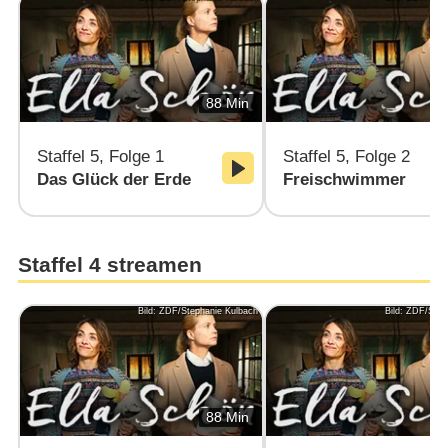
88 Min
Staffel 5, Folge 1
Staffel 5, Folge 2
Das Glück der Erde
Freischwimmer
Staffel 4 streamen
Bild: ZDF/Stephanie Kulbach
Bild: ZDF/Step
88 Min