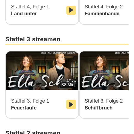
Staffel 4, Folge 1
Staffel 4, Folge 2
Land unter
Familienbande
Staffel 3 streamen
Bild: ZDF/Stephanie Kulbach
Bild: ZDF/Step
88 Min
Staffel 3, Folge 1
Staffel 3, Folge 2
Feuertaufe
Schiffbruch
Staffel 2 streamen