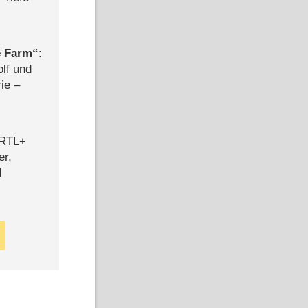
e Farm
:
olf und
rie –
 RTL+
er,
d