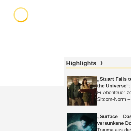
Highlights
Stuart Fails 
the Universe
Fi-Abenteuer ze
Sitcom-Norm –
Surface – Da
versunkene Do
Trauma aus der