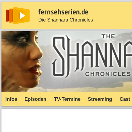
Die Shannara Chronicles
News
Entdecken
Streaming
TV-Starts
Serie
Infos
Episoden
TV-Termine
Streaming
Cast