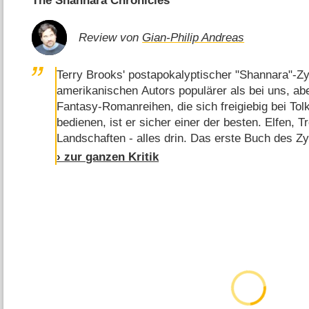
The Shannara Chronicles
Review von
Gian-Philip Andreas
Terry Brooks' postapokalyptischer "Shannara"-Zy
amerikanischen Autors populärer als bei uns, ab
Fantasy-Romanreihen, die sich freigiebig bei Tol
bedienen, ist er sicher einer der besten. Elfen, T
Landschaften - alles drin. Das erste Buch des Zy
hat Brooks mehr als 30 weitere hinterhergeschrie
› zur ganzen Kritik
Umsetzung war schon länger im Gespräch, seit