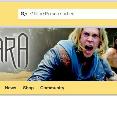
n A–Z
Filme A–Z
News
Shop
Community