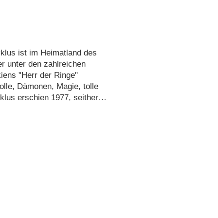
klus ist im Heimatland des
er unter den zahlreichen
kiens "Herr der Ringe"
rolle, Dämonen, Magie, tolle
klus erschien 1977, seither
ben. Eine filmische
 Peter …