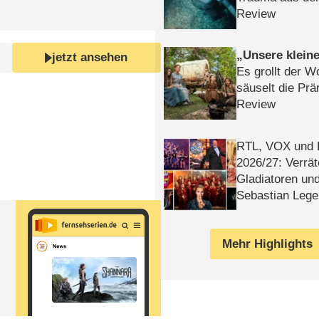
Review
Unsere klein
jetzt ansehen
Es grollt der W
säuselt die Prä
Review
RTL, VOX und
2026/​27: Verrät
Gladiatoren un
Sebastian Lege
Mehr Highlights