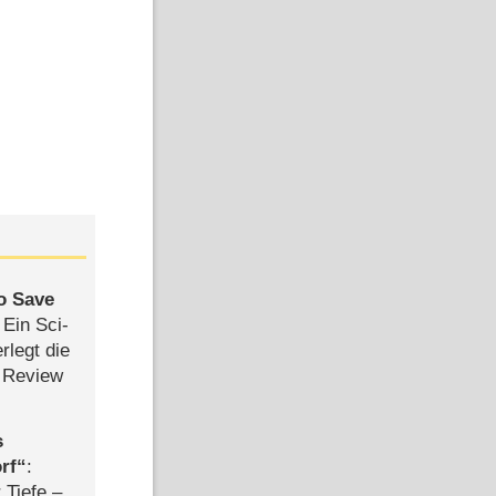
to Save
: Ein Sci-
rlegt die
 Review
s
rf
:
 Tiefe –