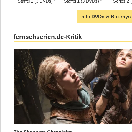
Staffel 2 (3 DVDs)
Staffel 1 (3 DVDs)
Series 2 
alle DVDs & Blu-rays
fernsehserien.de-Kritik
Bil