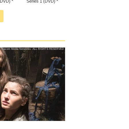
(DVD)
Series 1 (DVD)
d: Viacom Media Networks. ALL RIGHTS RESERVED