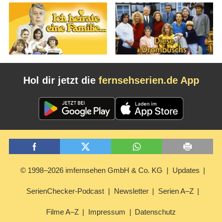
Hol dir jetzt die
fernsehserien.de App
© 1998–2026 imfernsehen GmbH & Co. KG
Updates
SerienChecker-Podcast
Newsletter
Serien A–Z
Filme A–Z
Impressum
Datenschutz