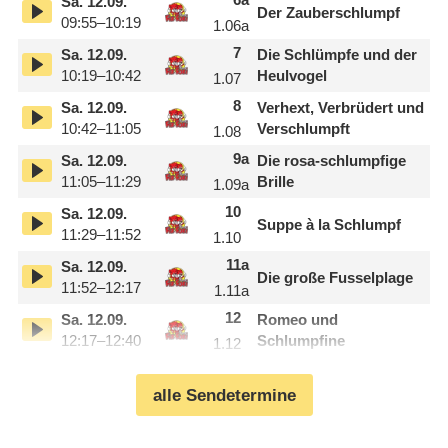
Sa.
12.09.
Der Zauberschlumpf
09:55–10:19
1.06
a
7
Sa.
12.09.
Die Schlümpfe und der
10:19–10:42
Heulvogel
1.07
8
Sa.
12.09.
Verhext, Verbrüdert und
10:42–11:05
Verschlumpft
1.08
9
a
Sa.
12.09.
Die rosa-schlumpfige
11:05–11:29
Brille
1.09
a
10
Sa.
12.09.
Suppe à la Schlumpf
11:29–11:52
1.10
11
a
Sa.
12.09.
Die große Fusselplage
11:52–12:17
1.11
a
12
Sa.
12.09.
Romeo und
12:17–12:40
Schlumpfine
1.12
alle Sendetermine