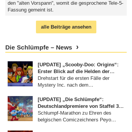
den "alten Vorspann", womit die gesprochene Tele-5-
Fassung gemeint ist.
alle Beiträge ansehen
Die Schlümpfe – News
[UPDATE] „Scooby-Doo: Origins“:
Erster Blick auf die Helden der
neuen Netflix-Serie
Drehstart für die ersten Fälle der
Mystery Inc. nach dem
Zeichentrickklassiker (
08.06.2026
)
[UPDATE] „Die Schlümpfe“:
Deutschlandpremiere von Staffel 3
am Internationalen Schlumpftag
Schlumpf-Marathon zu Ehren des
belgischen Comiczeichners Peyo
(
16.06.2025
)