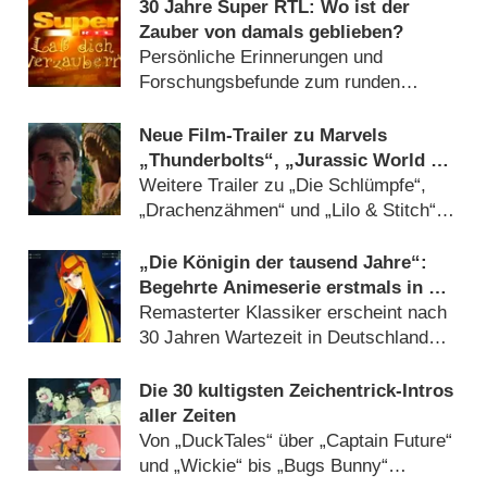
30 Jahre Super RTL: Wo ist der
Zauber von damals geblieben?
Persönliche Erinnerungen und
Forschungsbefunde zum runden
Geburtstag des Senders (
27.04.2025
)
Neue Film-Trailer zu Marvels
„Thunderbolts“, „Jurassic World 4“
& „Mission: Impossible“-Finale
Weitere Trailer zu „Die Schlümpfe“,
„Drachenzähmen“ und „Lilo & Stitch“
beim Super Bowl 2025 (
10.02.2025
)
„Die Königin der tausend Jahre“:
Begehrte Animeserie erstmals in HD
auf Blu-ray
Remasterter Klassiker erscheint nach
30 Jahren Wartezeit in Deutschland
(
28.07.2023
)
Die 30 kultigsten Zeichentrick-Intros
aller Zeiten
Von „DuckTales“ über „Captain Future“
und „Wickie“ bis „Bugs Bunny“