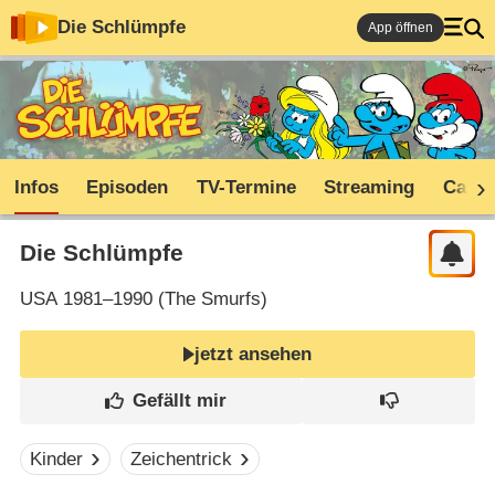
Die Schlümpfe
App öffnen
Infos
Episoden
TV-Termine
Streaming
Cast
Die Schlümpfe
USA
1981–1990 (
The Smurfs
)
jetzt ansehen
Kinder
Zeichentrick