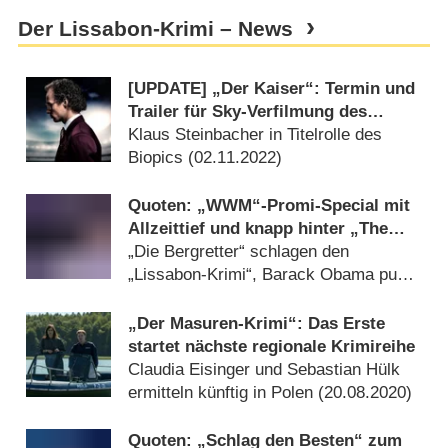
Der Lissabon-Krimi – News
[UPDATE] „Der Kaiser“: Termin und
Trailer für Sky-Verfilmung des
Lebens von Franz Beckenbauer
Klaus Steinbacher in Titelrolle des
Biopics (
02.11.2022
)
Quoten: „WWM“-Promi-Special mit
Allzeittief und knapp hinter „The
Voice of Germany“
„Die Bergretter“ schlagen den
„Lissabon-Krimi“, Barack Obama pusht
„Markus Lanz“ (
20.11.2020
)
„Der Masuren-Krimi“: Das Erste
startet nächste regionale Krimireihe
Claudia Eisinger und Sebastian Hülk
ermitteln künftig in Polen (
20.08.2020
)
Quoten: „Schlag den Besten“ zum