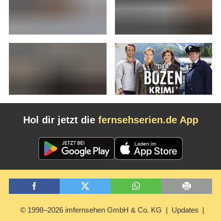
Hol dir jetzt die
fernsehserien.de App
© 1998–2026 imfernsehen GmbH & Co. KG
Updates