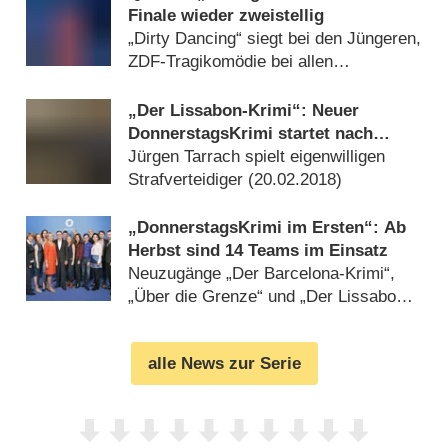
Finale wieder zweistellig
„Dirty Dancing“ siegt bei den Jüngeren,
ZDF-Tragikomödie bei allen
(
30.08.2019
)
„Der Lissabon-Krimi“: Neuer
DonnerstagsKrimi startet nach
Ostern
Jürgen Tarrach spielt eigenwilligen
Strafverteidiger (
20.02.2018
)
„DonnerstagsKrimi im Ersten“: Ab
Herbst sind 14 Teams im Einsatz
Neuzugänge „Der Barcelona-Krimi“,
„Über die Grenze“ und „Der Lissabon-
Krimi“ (
11.09.2017
)
alle News zur Serie