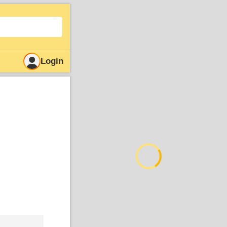
Login