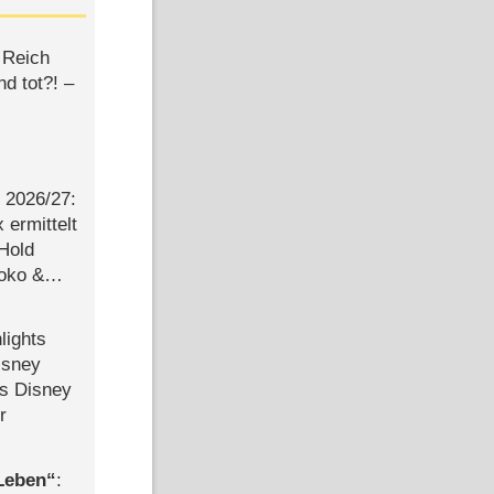
 Reich
d tot?! –
2026/​27:
ermittelt
 Hold
Joko &
Urlaub
lights
isney
ls Disney
r
 Leben
: