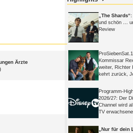
The Shards
:
und schön … un
Review
ProSiebenSat.1 
Kommissar Rex 
jungen Ärzte
weiter, Richter
)
kehrt zurück, 
Klaas machen 
Programm-High
2026/​27: Der D
Channel wird a
TV erwachsene
Nur für dein