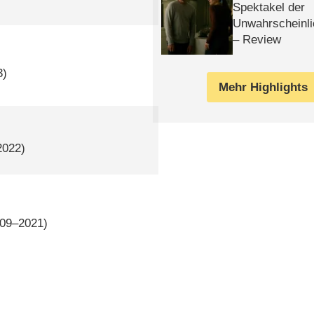
Spektakel der
Unwahrscheinli
– Review
3)
Mehr Highlights
2022)
009–2021)