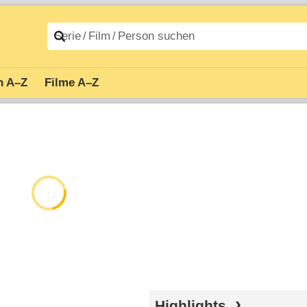
n A–Z
Filme A–Z
Highlights