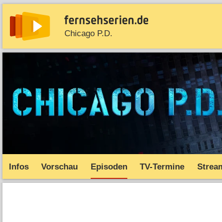
Chicago P.D.
News
Entdecken
Streaming
TV-Starts
Serie
Infos
Vorschau
Episoden
TV-Termine
Strea