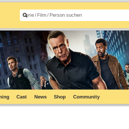
n A–Z
Filme A–Z
ming
Cast
News
Shop
Community