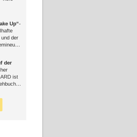
ake Up
-
lhafte
 und der
semineuen
hen
-
f der
cher
n ARD ist
rehbuch
iew