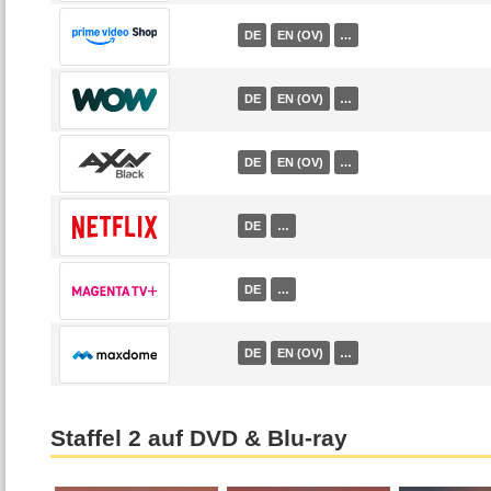
DE
EN (OV)
…
DE
EN (OV)
…
DE
EN (OV)
…
DE
…
DE
…
DE
EN (OV)
…
Staffel 2 auf DVD & Blu-ray