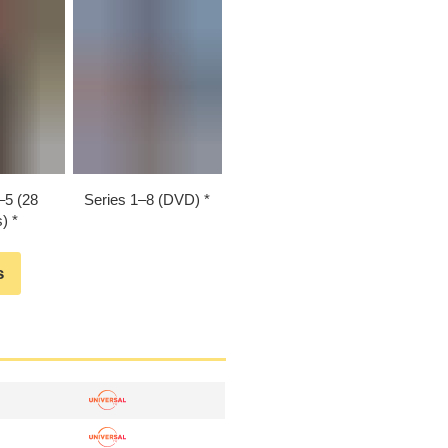
–⁠5 (28
Series 1⁠–⁠8 (DVD)
)
s