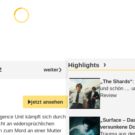
Highlights
2
The Shards
:
und schön … un
Review
jetzt ansehen
ligence Unit kämpft sich durch
Surface – Da
cht an widersprüchlichen
versunkene Do
n zum Mord an einer Mutter
Trauma aus der