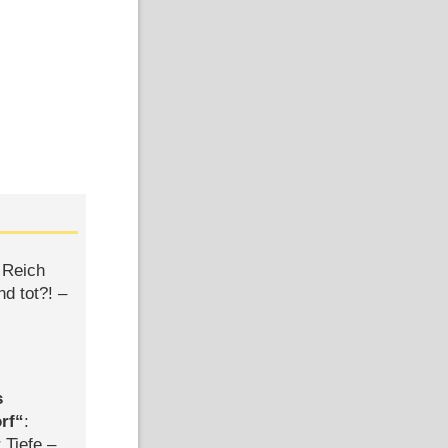
 Reich
d tot?! –
s
rf
:
 Tiefe –