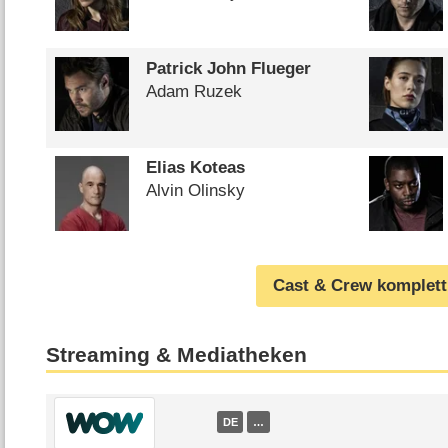
Patrick John Flueger
Adam Ruzek
Elias Koteas
Alvin Olinsky
Cast & Crew komplett
Streaming & Mediatheken
DE
…