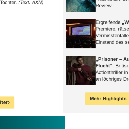
 Tochter.
(Text: AXN)
Review
Ergreifende
W
Premiere, rätse
Vermisstenfälle
Einstand des 
Tatort: Münc
Duos
Prisoner – Au
Flucht
: Britis
Actionthriller i
an löchriges D
gekettet – Rev
Mehr Highlights
iter