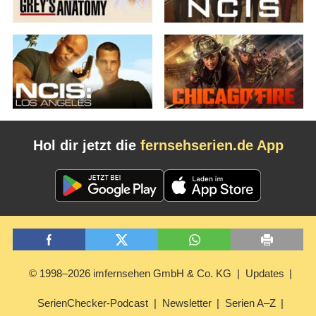
Hol dir jetzt die
fernsehserien.de App
© 1998–2026 imfernsehen GmbH & Co. KG
Updates
SerienChecker-Podcast
Newsletter
Serien A–Z