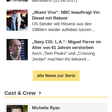
Betreiberin (
21.08.2017
)
„Miami Vice“: NBC beauftragt Vin
Diesel mit Reboot
US-Sender will Hitserie aus den
1980ern wieder aufleben lassen
(
03.08.2017
)
„Navy CIS: L.A.“: Miguel Ferrer im
Alter von 61 Jahren verstorben
Auch „Twin Peaks“ und „Crossing
Jordan“ machten ihn bekannt
(
19.01.2017
)
alle News zur Serie
Cast & Crew
Michelle Ryan