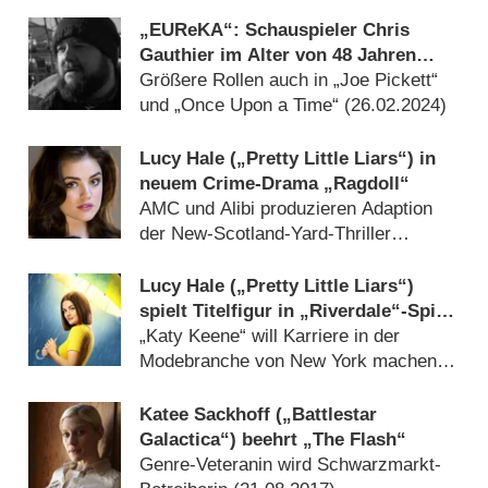
„EUReKA“: Schauspieler Chris
Gauthier im Alter von 48 Jahren
verstorben
Größere Rollen auch in „Joe Pickett“
und „Once Upon a Time“ (
26.02.2024
)
Lucy Hale („Pretty Little Liars“) in
neuem Crime-Drama „Ragdoll“
AMC und Alibi produzieren Adaption
der New-Scotland-Yard-Thriller
(
15.03.2021
)
Lucy Hale („Pretty Little Liars“)
spielt Titelfigur in „Riverdale“-Spin-
Off
„Katy Keene“ will Karriere in der
Modebranche von New York machen
(
12.03.2019
)
Katee Sackhoff („Battlestar
Galactica“) beehrt „The Flash“
Genre-Veteranin wird Schwarzmarkt-