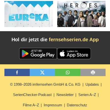
Hol dir jetzt die
fernsehserien.de App
© 1998–2026 imfernsehen GmbH & Co. KG
Updates
SerienChecker-Podcast
Newsletter
Serien A–Z
Filme A–Z
Impressum
Datenschutz