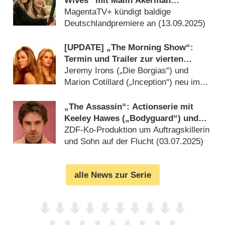
Wives“ mit Malin Åkerman
(„Billions“) erhält zweite Staffel
MagentaTV+ kündigt baldige
Deutschlandpremiere an (
13.09.2025
)
[UPDATE] „The Morning Show“:
Termin und Trailer zur vierten
Staffel mit Jennifer Aniston und
Jeremy Irons („Die Borgias“) und
Reese Witherspoon
Marion Cotillard („Inception“) neu im
US-Serienhit dabei (
20.08.2025
)
„The Assassin“: Actionserie mit
Keeley Hawes („Bodyguard“) und
Freddie Highmore („Good Doctor“)
ZDF-Ko-Produktion um Auftragskillerin
erhält Termin
und Sohn auf der Flucht (
03.07.2025
)
alle News zur Serie