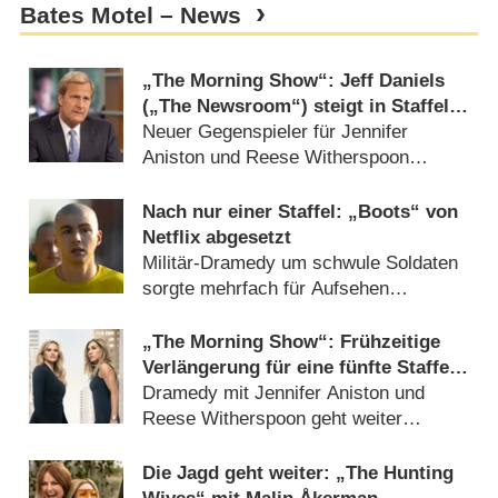
Bates Motel – News
„The Morning Show“: Jeff Daniels
(„The Newsroom“) steigt in Staffel 5
der preisgekrönten Dramedy ein
Neuer Gegenspieler für Jennifer
Aniston und Reese Witherspoon
gefunden? (
11.03.2026
)
Nach nur einer Staffel: „Boots“ von
Netflix abgesetzt
Militär-Dramedy um schwule Soldaten
sorgte mehrfach für Aufsehen
(
16.12.2025
)
„The Morning Show“: Frühzeitige
Verlängerung für eine fünfte Staffel
bestätigt
Dramedy mit Jennifer Aniston und
Reese Witherspoon geht weiter
(
17.09.2025
)
Die Jagd geht weiter: „The Hunting