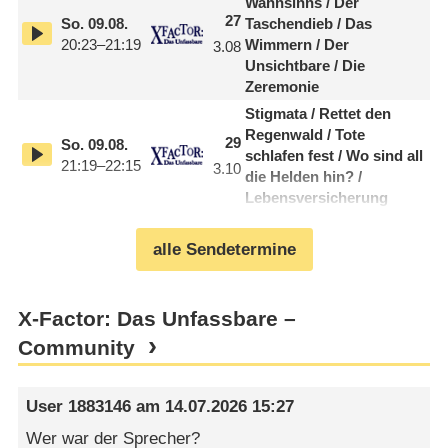
Wahnsinns /
​ Der
27
So.
09.08.
Taschendieb /
​ Das
20:23–21:19
Wimmern /
​ Der
3.08
Unsichtbare /
​ Die
Zeremonie
Stigmata /
​ Rettet den
Regenwald /
​ Tote
29
So.
09.08.
schlafen fest /
​ Wo sind all
21:19–22:15
3.10
die Helden hin? /
Lebensversicherung
alle Sendetermine
X-Factor: Das Unfassbare –
Community
User 1883146
am
14.07.2026 15:27
Wer war der Sprecher?