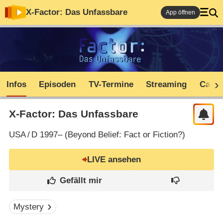
X-Factor: Das Unfassbare
App öffnen
Infos
Episoden
TV-Termine
Streaming
Cast
X-Factor: Das Unfassbare
USA
/
D
1997– (
Beyond Belief: Fact or Fiction?
)
LIVE ansehen
Mystery