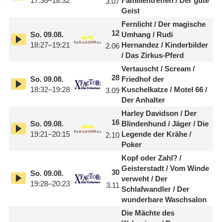
17:36–18:32
Familientreffen /
​ Der gute
3.07
Geist
Fernlicht /
​ Der magische
12
So.
09.08.
Umhang /
​ Rudi
18:27–19:21
Hernandez /
​ Kinderbilder
2.06
/
​ Das Zirkus-Pferd
Vertauscht /
​ Scream /
28
So.
09.08.
Friedhof der
18:32–19:28
Kuschelkatze /
​ Motel 66 /
3.09
Der Anhalter
Harley Davidson /
​ Der
16
So.
09.08.
Blindenhund /
​ Jäger /
​ Die
19:21–20:15
Legende der Krähe /
2.10
Poker
Kopf oder Zahl? /
Geisterstadt /
​ Vom Winde
30
So.
09.08.
verweht /
​ Der
19:28–20:23
3.11
Schlafwandler /
​ Der
wunderbare Waschsalon
Die Mächte des