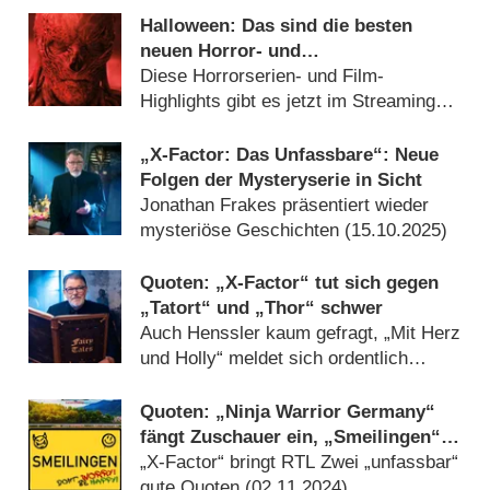
Halloween: Das sind die besten
neuen Horror- und
Gruselgeschichten auf Netflix & Co.
Diese Horrorserien- und Film-
Highlights gibt es jetzt im Streaming
(
30.10.2025
)
„X-Factor: Das Unfassbare“: Neue
Folgen der Mysteryserie in Sicht
Jonathan Frakes präsentiert wieder
mysteriöse Geschichten (
15.10.2025
)
Quoten: „X-Factor“ tut sich gegen
„Tatort“ und „Thor“ schwer
Auch Henssler kaum gefragt, „Mit Herz
und Holly“ meldet sich ordentlich
zurück (
04.11.2024
)
Quoten: „Ninja Warrior Germany“
fängt Zuschauer ein, „Smeilingen“-
Start kein Grund zum Lachen
„X-Factor“ bringt RTL Zwei „unfassbar“
gute Quoten (
02.11.2024
)