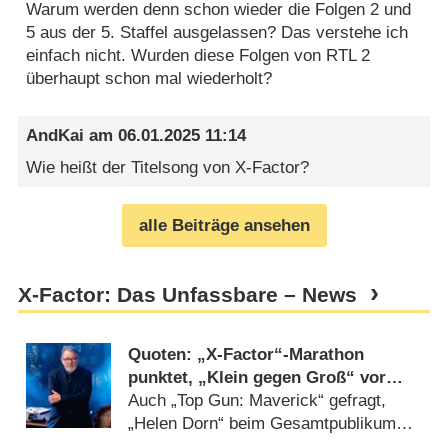
Warum werden denn schon wieder die Folgen 2 und
5 aus der 5. Staffel ausgelassen? Das verstehe ich
einfach nicht. Wurden diese Folgen von RTL 2
überhaupt schon mal wiederholt?
AndKai
am
06.01.2025 11:14
Wie heißt der Titelsong von X-Factor?
alle Beiträge ansehen
X-Factor: Das Unfassbare – News
Quoten: „X-Factor“-Marathon
punktet, „Klein gegen Groß“ vor
„Schlag den Star“
Auch „Top Gun: Maverick“ gefragt,
„Helen Dorn“ beim Gesamtpublikum
nicht zu schlagen (
02.11.2025
)