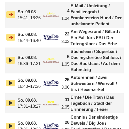
E-Mail /
​ Umleitung /
4
So.
09.08.
Familiengrab /
15:41–16:36
Frankensteins Hund /
​ Der
1.04
unbekannte Patient
Am Wegesrand /
​ Billard /
22
So.
09.08.
Ein Fall fürs FBI /
​ Der
15:44–16:40
3.03
Totengräber /
​ Das Erbe
Sticheleien /
​ Superbär /
5
So.
09.08.
Das mysteriöse Schloss /
16:36–17:31
Das Spukhaus /
​ Auf dem
1.05
Bahnsteig
Autorennen /
​ Zwei
25
So.
09.08.
Schwestern /
​ Werwolf /
16:40–17:36
3.06
Eis /
​ Hexenzirkel
Ernte /
​ Die Titan /
​ Das
11
So.
09.08.
Tagebuch /
​ Stadt der
17:31–18:27
2.05
Erinnerung /
​ Feuer
Connie /
​ Der eindeutige
26
So.
09.08.
Beweis /
​ Big Joe /