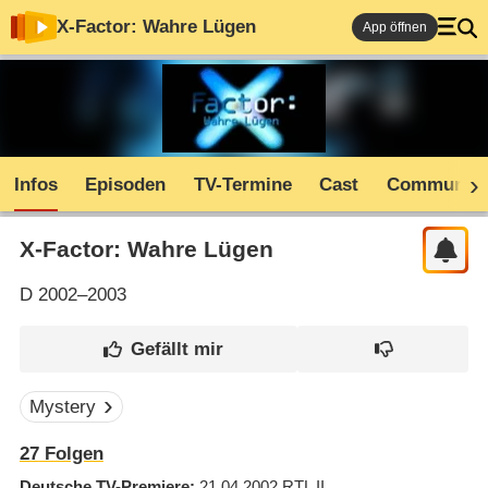
X-Factor: Wahre Lügen
App öffnen
Infos
Episoden
TV-Termine
Cast
Community
X-Factor: Wahre Lügen
D
2002–2003
Mystery
27
Folgen
Deutsche TV-Premiere
21.04.2002
RTL II