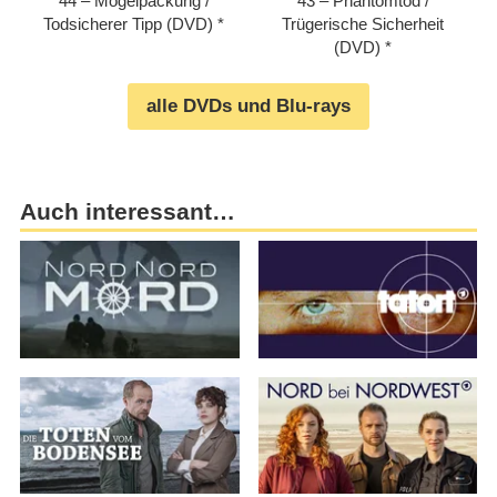
44 – Mogelpackung /​
43 – Phantomtod /​
Todsicherer Tipp (DVD)
Trügerische Sicherheit
(DVD)
alle DVDs und Blu-rays
Auch interessant…