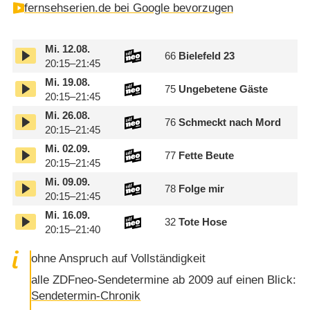
fernsehserien.de bei Google bevorzugen
Mi.
12.08.
66
Bielefeld 23
20:15–21:45
Mi.
19.08.
75
Ungebetene Gäste
20:15–21:45
Mi.
26.08.
76
Schmeckt nach Mord
20:15–21:45
Mi.
02.09.
77
Fette Beute
20:15–21:45
Mi.
09.09.
78
Folge mir
20:15–21:45
Mi.
16.09.
32
Tote Hose
20:15–21:40
ohne Anspruch auf Vollständigkeit
alle ZDFneo-Sendetermine ab 2009 auf einen Blick:
Sendetermin-Chronik