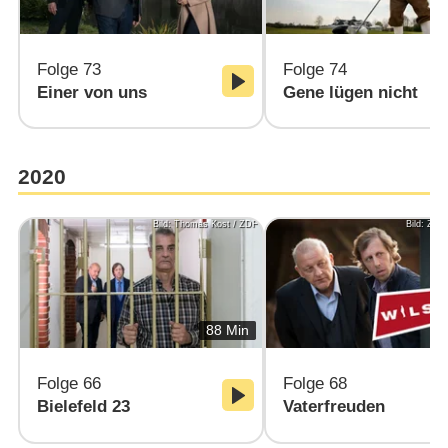
Folge 73
Folge 74
Einer von uns
Gene lügen nicht
2020
Bild: Thomas Kost / ZDF
Bild: ZD
88 Min
Folge 66
Folge 68
Bielefeld 23
Vaterfreuden