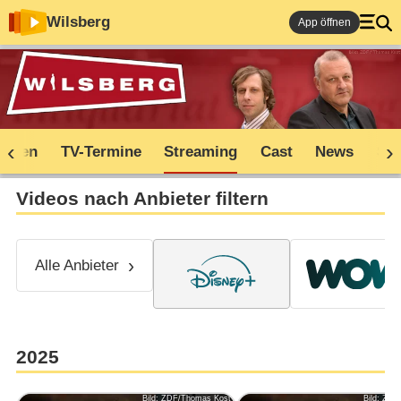
Wilsberg
App öffnen
soden
TV-Termine
Streaming
Cast
News
Sh
Videos nach Anbieter filtern
Alle Anbieter
2025
Bild: ZDF/Thomas Kost
Bild: ZD