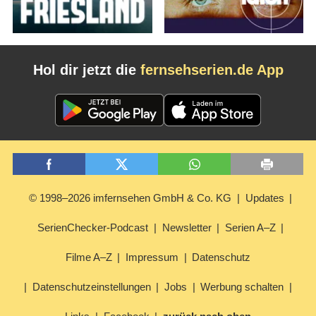
Hol dir jetzt die
fernsehserien.de App
© 1998–2026 imfernsehen GmbH & Co. KG
Updates
SerienChecker-Podcast
Newsletter
Serien A–Z
Filme A–Z
Impressum
Datenschutz
Datenschutzeinstellungen
Jobs
Werbung schalten