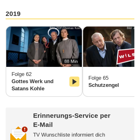
2019
Bild: ZDF/Thomas Kost
Bild: ZD
88 Min
Folge 62
Folge 65
Gottes Werk und
Schutzengel
Satans Kohle
Erinnerungs-Service per
E-Mail
TV Wunschliste informiert dich