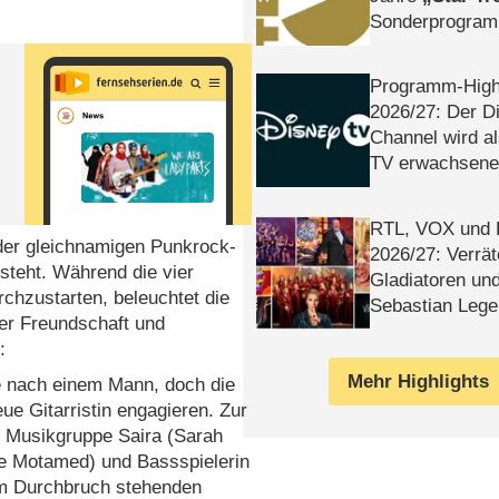
Sonderprogra
Die Helgolän
Programm-High
2026/​27: Der D
Channel wird a
TV erwachsene
RTL, VOX und
 der gleichnamigen Punkrock-
2026/​27: Verrät
steht. Während die vier
Gladiatoren un
rchzustarten, beleuchtet die
Sebastian Lege
der Freundschaft und
:
Mehr Highlights
he nach einem Mann, doch die
eue Gitarristin engagieren. Zur
 Musikgruppe Saira (Sarah
te Motamed) und Bassspielerin
em Durchbruch stehenden