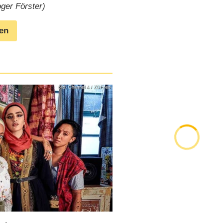
oger Förster)
gen
Bild: Channel 4 / ZDFneo