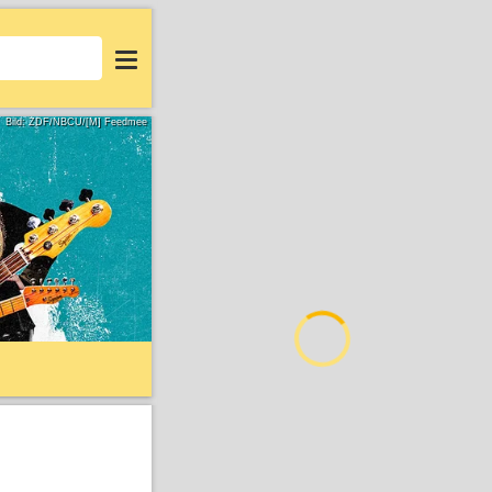
Login
Bild: ZDF/NBCU/[M] Feedmee