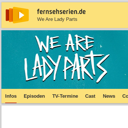
We Are Lady Parts
News
Entdecken
Streaming
TV-Starts
Serie
Infos
Episoden
TV-Termine
Cast
News
C