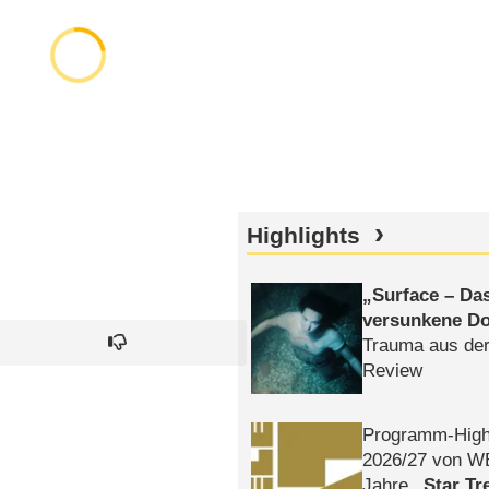
Highlights
Surface – Da
versunkene Do
Trauma aus der
Review
Programm-High
2026/​27 von W
Jahre
Star Tr