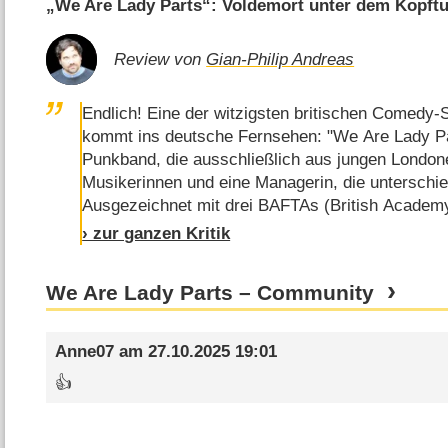
„We Are Lady Parts“: Voldemort unter dem Kopft
Review von
Gian-Philip Andreas
Endlich! Eine der witzigsten britischen Comedy-
kommt ins deutsche Fernsehen: "We Are Lady Par
Punkband, die ausschließlich aus jungen Londone
Musikerinnen und eine Managerin, die unterschie
Ausgezeichnet mit drei BAFTAs (British Academy
prestigeträchtigen Rose d'Or für Autorin Nida M
› zur ganzen Kritik
vielen weiteren Preisen, zertrümmern die sechs
We Are Lady Parts – Community
Anne07
am
27.10.2025 19:01
👍