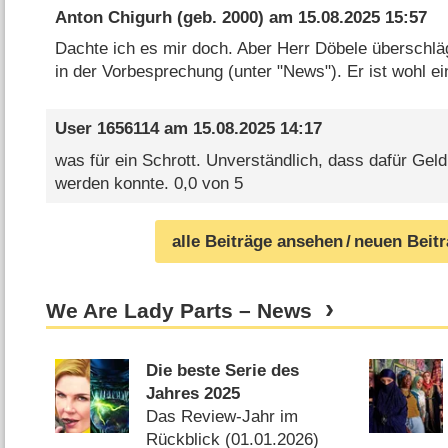
Anton Chigurh
(geb. 2000) am
15.08.2025 15:57
Dachte ich es mir doch. Aber Herr Döbele überschläg
in der Vorbesprechung (unter "News"). Er ist wohl e
User 1656114
am
15.08.2025 14:17
was für ein Schrott. Unverständlich, dass dafür Gel
werden konnte. 0,0 von 5
alle Beiträge ansehen
/ neuen Beit
We Are Lady Parts – News
Die beste Serie des
Jahres 2025
Das Review-Jahr im
Rückblick (
01.01.2026
)