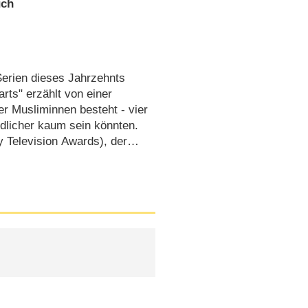
uch
Serien dieses Jahrzehnts
ts" erzählt von einer
r Musliminnen besteht - vier
dlicher kaum sein könnten.
 Television Awards), der
anzoor und noch ziemlich
 25-minütigen …