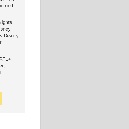
mm und
der
lights
isney
ls Disney
r
 RTL+
er,
d