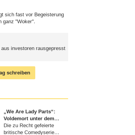
t sich fast vor Begeisterung
in ganz "Woker".
d aus investoren rausgepresst
rag schreiben
„We Are Lady Parts“:
Voldemort unter dem
Kopftuch – Review
Die zu Recht gefeierte
britische Comedyserie