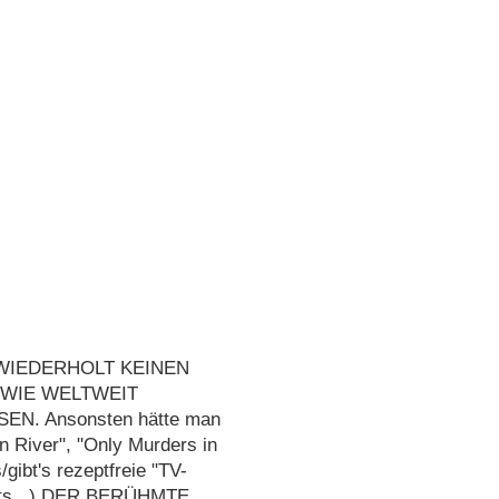
ren WIEDERHOLT KEINEN
 WIE WELTWEIT
. Ansonsten hätte man
in River", "Only Murders in
/gibt's rezeptfreie "TV-
arts...) DER BERÜHMTE