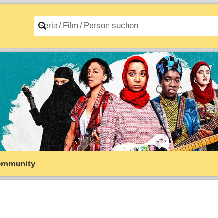
n A–Z
Filme A–Z
ommunity