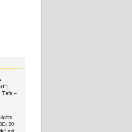
s
rf
:
 Tiefe –
lights
BD: 60
ek
mit