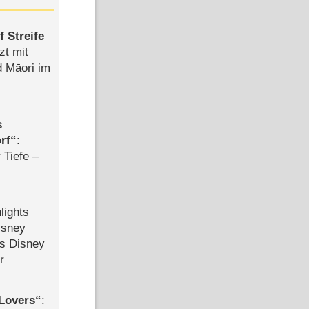
 Streife
zt mit
d Māori im
s
rf
:
 Tiefe –
lights
isney
ls Disney
r
Lovers
: