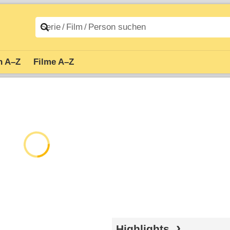
n A–Z
Filme A–Z
Highlights