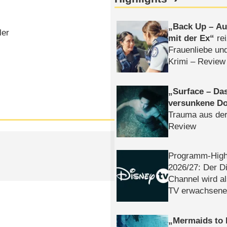
Back Up – Auf
ler
mit der Ex
rei
Frauenliebe un
Krimi – Review
Surface – Da
versunkene Do
Trauma aus der
Review
Programm-High
2026/​27: Der D
Channel wird a
TV erwachsene
Mermaids to 