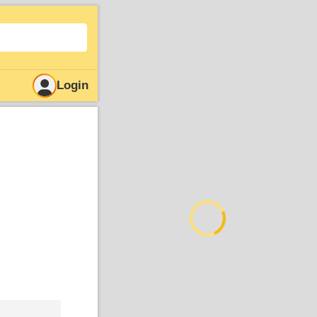
Login