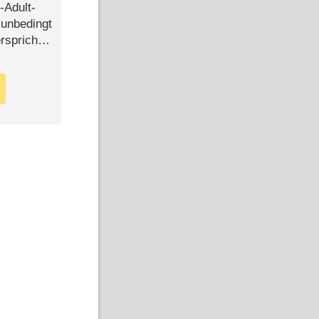
-Adult-
t unbedingt
rspricht –