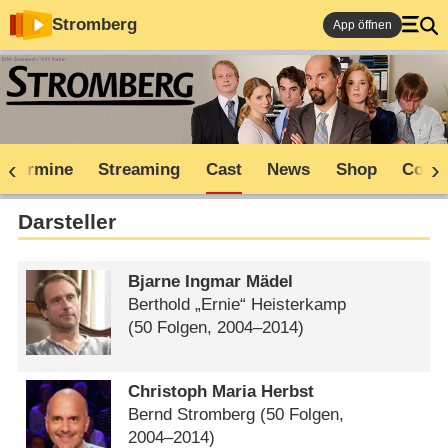
Stromberg
App öffnen
V-Termine
Streaming
Cast
News
Shop
Comm
Darsteller
Bjarne Ingmar Mädel
Berthold „Ernie“ Heisterkamp
(50 Folgen, 2004⁠–⁠2014)
Christoph Maria Herbst
Bernd Stromberg
(50 Folgen,
2004⁠–⁠2014)