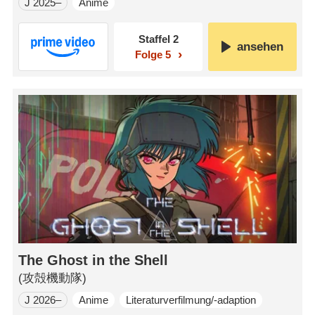
J 2025–
Anime
Staffel 2
ansehen
Folge 5
The Ghost in the Shell
(攻殻機動隊)
J 2026–
Anime
Literaturverfilmung/-adaption