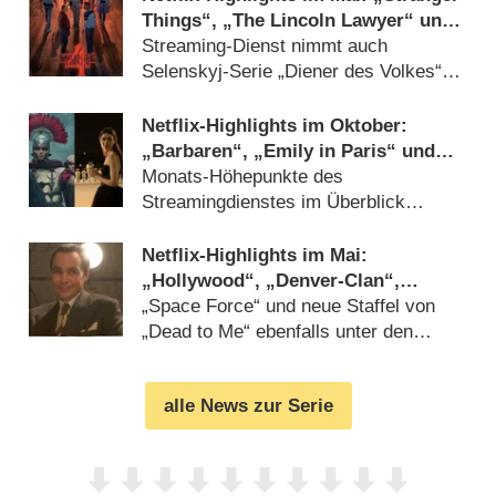
Things“, „The Lincoln Lawyer“ und
„The Pentaverate“
Streaming-Dienst nimmt auch
Selenskyj-Serie „Diener des Volkes“
ins Programm (
20.04.2022
)
Netflix-Highlights im Oktober:
„Barbaren“, „Emily in Paris“ und
„Spuk in Bly Manor“
Monats-Höhepunkte des
Streamingdienstes im Überblick
(
23.09.2020
)
Netflix-Highlights im Mai:
„Hollywood“, „Denver-Clan“,
„Snowpiercer“ und Jerry Seinfeld
„Space Force“ und neue Staffel von
„Dead to Me“ ebenfalls unter den
Monats-Highlights (
23.04.2020
)
alle News zur Serie