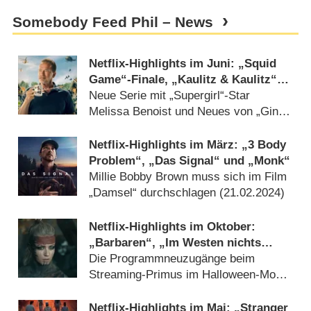
Somebody Feed Phil – News
Netflix-Highlights im Juni: „Squid
Game“-Finale, „Kaulitz & Kaulitz“
und „FUBAR“ mit Arnold
Neue Serie mit „Supergirl“-Star
Schwarzenegger
Melissa Benoist und Neues von „Ginny
& Georgia“ (
21.05.2025
)
Netflix-Highlights im März: „3 Body
Problem“, „Das Signal“ und „Monk“
Millie Bobby Brown muss sich im Film
„Damsel“ durchschlagen (
21.02.2024
)
Netflix-Highlights im Oktober:
„Barbaren“, „Im Westen nichts
Neues“ und „The School for Good
Die Programmneuzugänge beim
and Evil“
Streaming-Primus im Halloween-Monat
(
21.09.2022
)
Netflix-Highlights im Mai: „Stranger