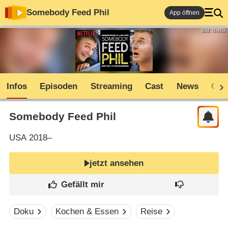
Somebody Feed Phil
App öffnen
Bild: Netflix
Infos
Episoden
Streaming
Cast
News
Com
Somebody Feed Phil
USA
2018–
jetzt ansehen
Doku
Kochen & Essen
Reise