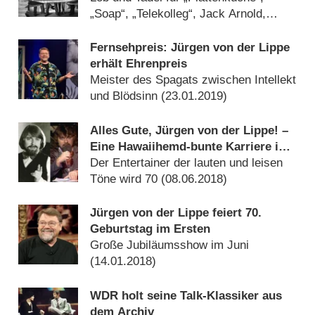
„Soap“, „Telekolleg“, Jack Arnold,
„extra 3“ (
26.04.2025
)
Fernsehpreis: Jürgen von der Lippe
erhält Ehrenpreis
Meister des Spagats zwischen Intellekt
und Blödsinn (
23.01.2019
)
Alles Gute, Jürgen von der Lippe! –
Eine Hawaiihemd-bunte Karriere im
Rückblick
Der Entertainer der lauten und leisen
Töne wird 70 (
08.06.2018
)
Jürgen von der Lippe feiert 70.
Geburtstag im Ersten
Große Jubiläumsshow im Juni
(
14.01.2018
)
WDR holt seine Talk-Klassiker aus
dem Archiv