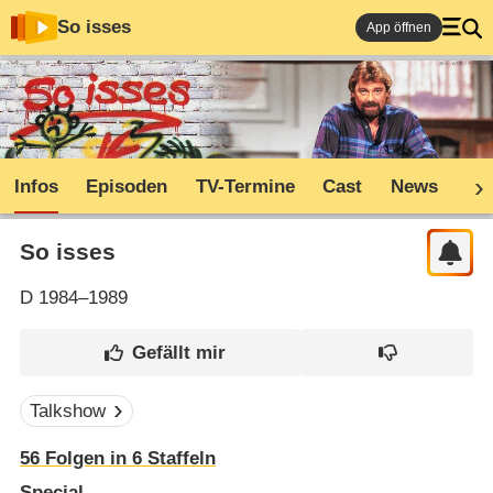
So isses
App öffnen
Infos
Episoden
TV-Termine
Cast
News
Co
So isses
D
1984–1989
Talkshow
56
Folgen in
6
Staffeln
Special