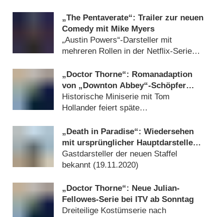
„The Pentaverate“: Trailer zur neuen
Comedy mit Mike Myers
„Austin Powers“-Darsteller mit
mehreren Rollen in der Netflix-Serie
(
16.03.2022
)
„Doctor Thorne“: Romanadaption
von „Downton Abbey“-Schöpfer
kommt zu RTL+
Historische Miniserie mit Tom
Hollander feiert späte
Deutschlandpremiere (
05.01.2022
)
„Death in Paradise“: Wiedersehen
mit ursprünglicher Hauptdarstellerin
zum zehnjährigen Jubiläum
Gastdarsteller der neuen Staffel
bekannt (
19.11.2020
)
„Doctor Thorne“: Neue Julian-
Fellowes-Serie bei ITV ab Sonntag
Dreiteilige Kostümserie nach