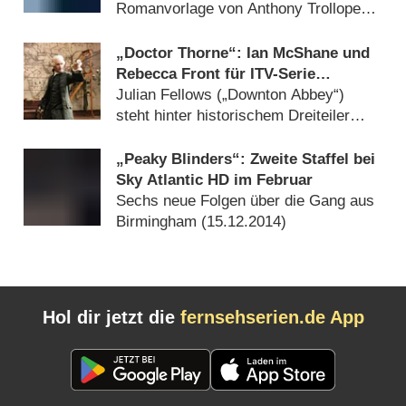
Romanvorlage von Anthony Trollope
(
01.03.2016
)
„Doctor Thorne“: Ian McShane und
Rebecca Front für ITV-Serie
verpflichtet
Julian Fellows („Downton Abbey“)
steht hinter historischem Dreiteiler
(
16.09.2015
)
„Peaky Blinders“: Zweite Staffel bei
Sky Atlantic HD im Februar
Sechs neue Folgen über die Gang aus
Birmingham (
15.12.2014
)
Hol dir jetzt die
fernsehserien.de App