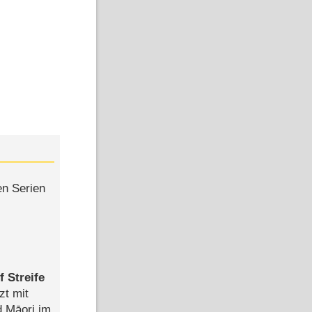
en Serien
 Streife
zt mit
d Māori im