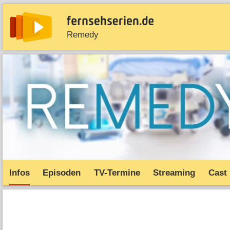
Remedy
News
Entdecken
Streaming
TV-Starts
Serie
Infos
Episoden
TV-Termine
Streaming
Cast