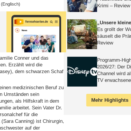
(Englisch)
Krimi – Review
Unsere klein
Es grollt der W
säuselt die Prä
Review
Familie Conner und das
Programm-High
en. Erzählt wird die
2026/​27: Der D
 Casey), dem schwarzen Schaf
Channel wird a
TV erwachsene
 einen medizinischen Beruf zu
hen Umständen sein
Mehr Highlights
ngen, als Hilfskraft in dem
lie arbeitet. Sein Vater Dr.
rsonalchef für die
(Sara Canning) ist Chirurgin,
nschwester auf der