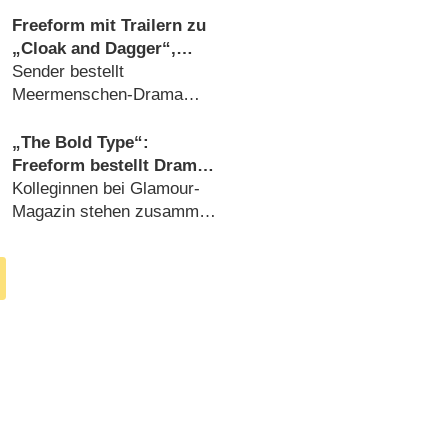
(
01.02.2019
)
Freeform mit Trailern zu
„Cloak and Dagger“,
„The Bold Type“, „Siren“
Sender bestellt
Meermenschen-Drama
„Siren“ (
20.04.2017
)
„The Bold Type“:
Freeform bestellt Drama-
Serie um
Kolleginnen bei Glamour-
Frauenfreundschaft
Magazin stehen zusammen
(
10.01.2017
)