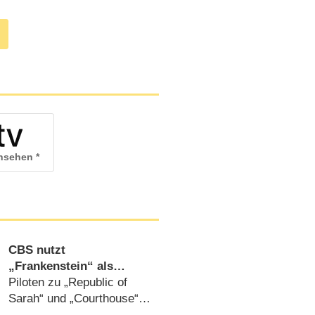
ansehen
CBS nutzt
„Frankenstein“ als
Aufhänger für neuen
Piloten zu „Republic of
Serienpiloten
Sarah“ und „Courthouse“
ebenfalls bestellt