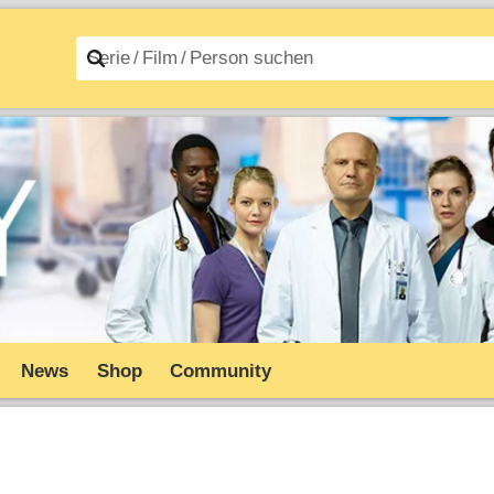
n A–Z
Filme A–Z
News
Shop
Community