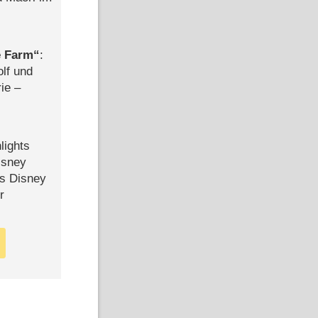
e Farm
:
olf und
rie –
lights
isney
ls Disney
r