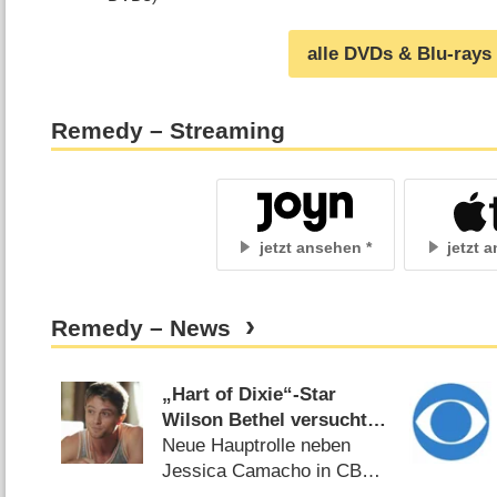
alle DVDs & Blu-rays
Remedy – Streaming
jetzt ansehen
jetzt 
Remedy – News
„Hart of Dixie“-Star
Wilson Bethel versucht
sich als Anwalt
Neue Hauptrolle neben
Jessica Camacho in CBS-
Pilot „Courthouse“