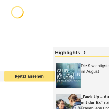
Highlights
Die 9 wichtigst
im August
jetzt ansehen
Back Up – Auf
mit der Ex
rei
Frauenliebe un