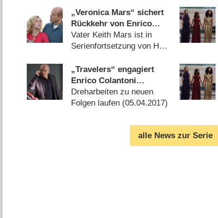
(
11.03.2019
)
„Veronica Mars“ sichert
Rückkehr von Enrico
Colantoni
Vater Keith Mars ist in
Serienfortsetzung von Hulu
am Start (
15.10.2018
)
„Travelers“ engagiert
Enrico Colantoni
(„Person of Interest“) für
Dreharbeiten zu neuen
zweite Staffel
Folgen laufen (
05.04.2017
)
alle News zur Serie