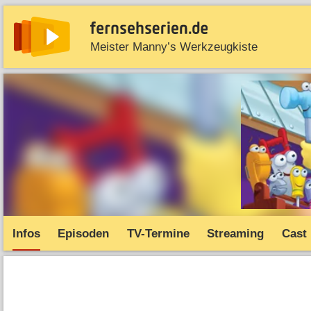
Meister Manny’s Werkzeugkiste
News
Entdecken
Streaming
TV-Starts
Serie
Infos
Episoden
TV-Termine
Streaming
Cast