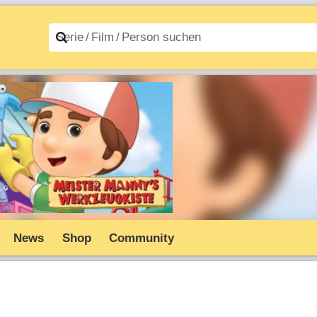
n A–Z
Filme A–Z
News
Shop
Community