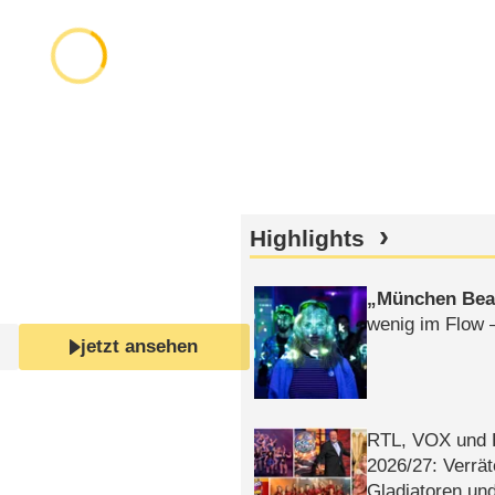
Highlights
München Bea
wenig im Flow 
jetzt ansehen
RTL, VOX und
2026/​27: Verrät
Gladiatoren un