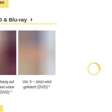
gen
 & Blu-ray
rhang auf
Vol. 5 – Jetzt wird
und seine
gefeiert! (DVD)
 (DVD)