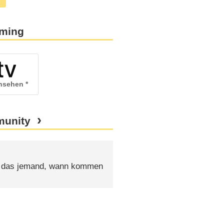
aming
ansehen
munity
ß das jemand, wann kommen