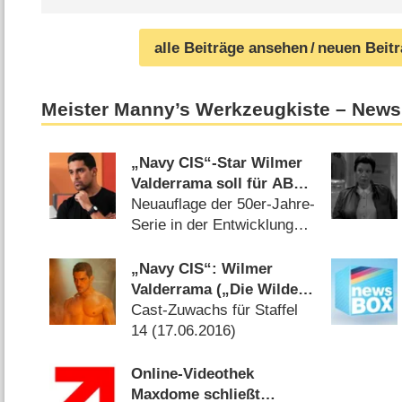
alle Beiträge ansehen
/ neuen Beit
Meister Manny’s Werkzeugkiste – News
„Navy CIS“-Star Wilmer
Valderrama soll für ABC
zu „Zorro“ werden
Neuauflage der 50er-Jahre-
Serie in der Entwicklung
(
15.12.2021
)
„Navy CIS“: Wilmer
Valderrama („Die Wilden
’70er“) erhält neue
Cast-Zuwachs für Staffel
Hauptrolle
14 (
17.06.2016
)
Online-Videothek
Maxdome schließt