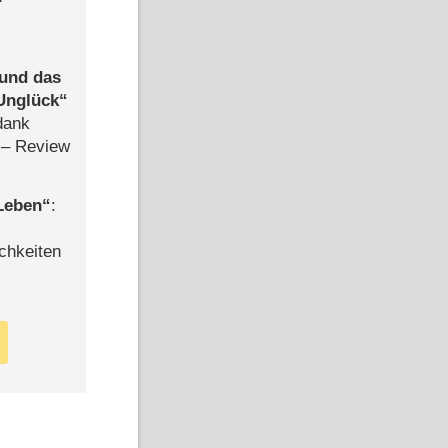
 und das
Unglück
dank
– Review
 Leben
:
chkeiten