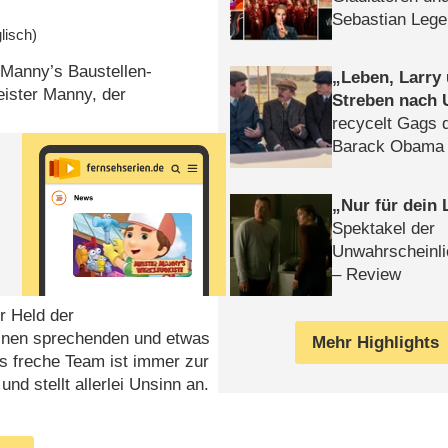
Sebastian Lege
lisch)
r Manny’s Baustellen-
Leben, Larry
eister Manny, der
Streben nach 
recycelt Gags 
Barack Obama 
Nur für dein
Spektakel der
Unwahrscheinli
– Review
r Held der
inen sprechenden und etwas
Mehr Highlights
as freche Team ist immer zur
nd stellt allerlei Unsinn an.