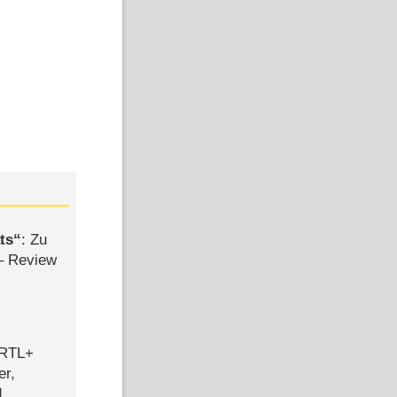
ts
: Zu
– Review
 RTL+
er,
d