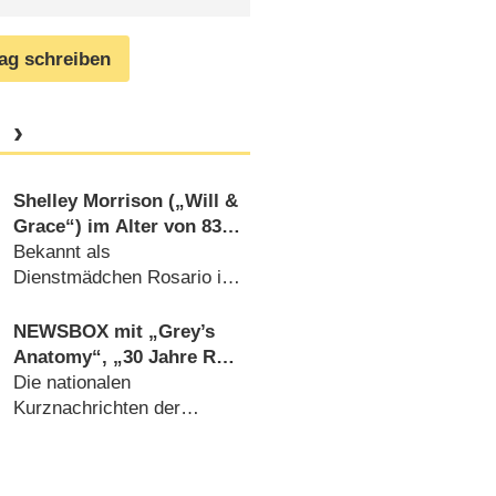
rag schreiben
Shelley Morrison („Will &
Grace“) im Alter von 83
Jahren gestorben
Bekannt als
Dienstmädchen Rosario in
der US-Sitcom
(
02.12.2019
)
NEWSBOX mit „Grey’s
Anatomy“, „30 Jahre Rot
Gelb Blau“, „Die Super-
Die nationalen
Checker“ & Co.
Kurznachrichten der
Woche (
28.12.2013
)