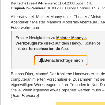
Deutsche Free-TV-Premiere
11.04.2008
Super RTL
Original-TV-Premiere
16.09.2006
Disney Channel U.S.
(Eng
Alternativtitel: Meister Manny spielt Theater / Meiste
Abenteuer / Meister Manny’s Motorrad-Abenteuer / M
Feuerwehrmann
Erhalte Neuigkeiten zu
Meister Manny’s
Werkzeugkiste
direkt auf dein Handy.
Kostenlos
mit der
fernsehserien.de
App.
Benachrichtige mich
Buenos Dias, Manny! Der fröhliche Handwerker ist de
computeranimierten Vorschulserie. Zusammen mit se
eigenwilligen Werkzeugen hilft er Freunden in Not. D
Stelle, wenn irgendwo etwas repariert werden muss – u
(Text: Premiere)