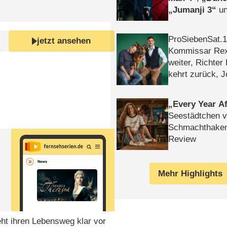
Jumanji 3
un
Horror
Clayfa
ProSiebenSat.1 
jetzt ansehen
Kommissar Rex 
weiter, Richter
kehrt zurück, 
Klaas machen 
Every Year Af
Seestädtchen v
Schmachthake
Review
Mehr Highlights
eht ihren Lebensweg klar vor