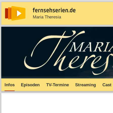
Maria Theresia
News
Entdecken
Streaming
TV-Starts
Serie
Infos
Episoden
TV-Termine
Streaming
Cast