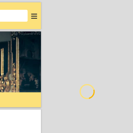
Login