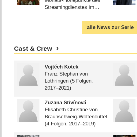
„Loki“, „Love, Victor“
Monats-Höhepunkte des
und „Star Wars“-Schätze
Streamingdienstes im
Überblick (
17.05.2021
)
alle News zur Serie
Cast & Crew
Vojtěch Kotek
Franz Stephan von
Lothringen
(5 Folgen,
2017⁠–⁠2021)
Zuzana Stivínová
Elisabeth Christine von
Braunschweig-Wolfenbüttel
(4 Folgen, 2017⁠–⁠2019)