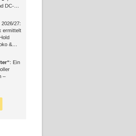
d DC-
ce
2026/​27:
ermittelt
 Hold
Joko &
Urlaub
ter
: Ein
oller
n –