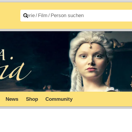
n A–Z
Filme A–Z
News
Shop
Community