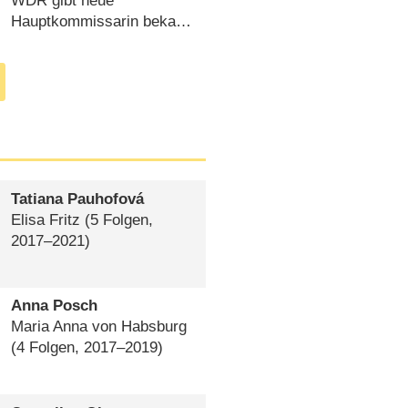
kommt für Aylin Tezel
WDR gibt neue
Hauptkommissarin bekannt
(
09.07.2020
)
Tatiana Pauhofová
Elisa Fritz
(5 Folgen,
2017⁠–⁠2021)
Anna Posch
Maria Anna von Habsburg
(4 Folgen, 2017⁠–⁠2019)