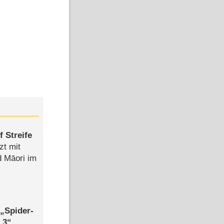
 Streife
zt mit
d Māori im
,
Spider-
 3
,