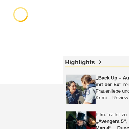
Highlights
Back Up – Auf
mit der Ex
rei
Frauenliebe un
Krimi – Review
Film-Trailer zu
Avengers 5
Man 4
,
Dune