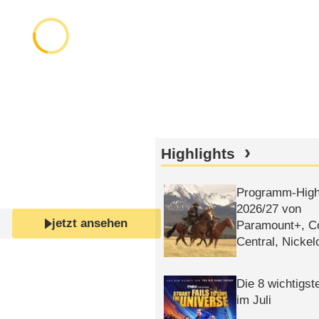
Highlights
Programm-High
2026/​27 von
jetzt ansehen
Paramount+, 
Central, Nicke
WELT
Die 8 wichtigst
im Juli