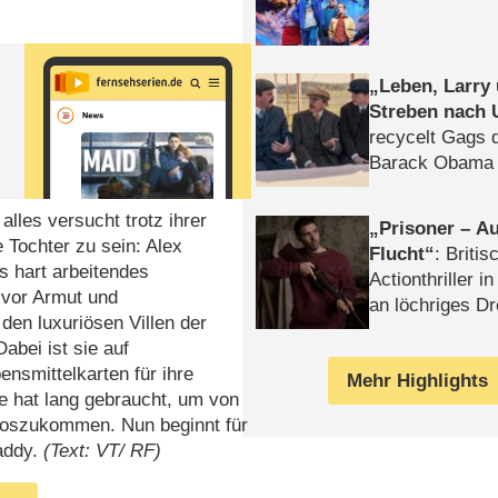
Leben, Larry
Streben nach 
recycelt Gags 
Barack Obama 
alles versucht trotz ihrer
Prisoner – Au
 Tochter zu sein: Alex
Flucht
: Britis
ls hart arbeitendes
Actionthriller i
 vor Armut und
an löchriges D
 den luxuriösen Villen der
gekettet – Rev
abei ist sie auf
nsmittelkarten für ihre
Mehr Highlights
e hat lang gebraucht, um von
 loszukommen. Nun beginnt für
addy.
(Text: VT/ RF)