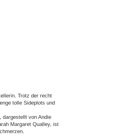
llerin. Trotz der recht
nge tolle Sideplots und
 dargestellt von Andie
ah Margaret Qualley, ist
rschmerzen.