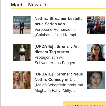
Maid – News
Netflix: Streamer bestellt
neue Serien von
„Bridgerton“-
Verbotene Romanze in
Showrunner und „Maid“-
„Calabasas“ und Kampf um
Schöpferin sowie
Gerechtigkeit in „The
mittelalterliche
Retrievals“ im Mittelpunkt
[UPDATE] „Sirens“: An
Comicadaption
(
15.05.2026
)
diesem Tag startet
prominent besetzte
Protagonistin will
Netflix-Comedy
Schwester aus Fängen
einer dubiosen
Prominenten befreien
[UPDATE] „Sirens“: Neue
(
26.04.2025
)
Netflix-Comedy mit
Julianne Moore, Kevin
„Maid“-Schöpferin dreht mit
Bacon und „House of the
Meghann Fahy, Milly
Dragon“-Star
Alcock und Glenn
Howerton (
03.07.2024
)