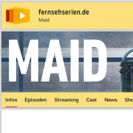
Maid
News
Entdecken
Streaming
TV-Starts
Serie
Infos
Episoden
Streaming
Cast
News
Sh