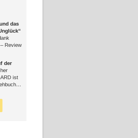
 und das
Unglück
dank
– Review
f der
cher
n ARD ist
rehbuch
iew