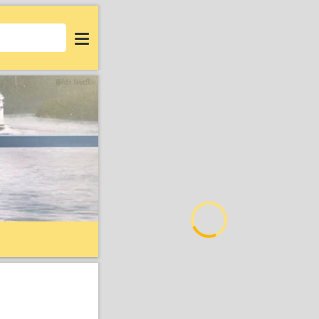
Login