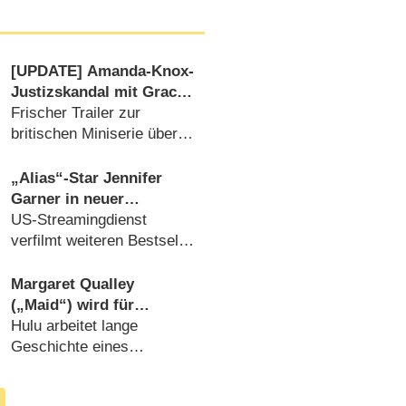
[UPDATE] Amanda-Knox-
Justizskandal mit Grace
Van Patten („Tell Me
Frischer Trailer zur
Lies“) findet Starttermin
britischen Miniserie über
bei Disney+
spektakulären Mordfall
(
01.08.2025
)
„Alias“-Star Jennifer
Garner in neuer
Serienadaption „The
US-Streamingdienst
Five-Star Weekend“
verfilmt weiteren Bestseller
von Elin Hilderbrand („The
Perfect Couple“)
Margaret Qualley
(
28.01.2025
)
(„Maid“) wird für
Miniserie zu Amanda
Hulu arbeitet lange
Knox
Geschichte eines
Freispruchs auf
(
08.03.2024
)