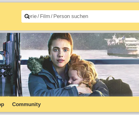
n A–Z
Filme A–Z
op
Community