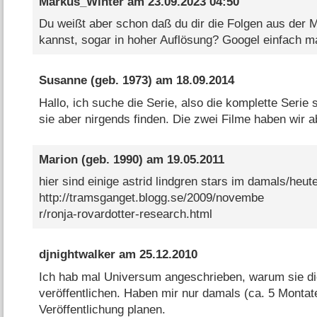
Markus_Winter
am
23.09.2023 04:50
Du weißt aber schon daß du dir die Folgen aus der 
kannst, sogar in hoher Auflösung? Googel einfach 
Susanne
(geb. 1973) am
18.09.2014
Hallo, ich suche die Serie, also die komplette Serie
sie aber nirgends finden. Die zwei Filme haben wir ab
Marion
(geb. 1990) am
19.05.2011
hier sind einige astrid lindgren stars im damals/heut
http://tramsganget.blogg.se/2009/novembe
r/ronja-rovardotter-research.html
djnightwalker
am
25.12.2010
Ich hab mal Universum angeschrieben, warum sie di
veröffentlichen. Haben mir nur damals (ca. 5 Montat
Veröffentlichung planen.