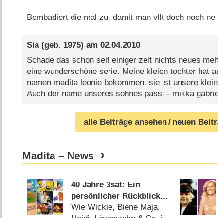
Bombadiert die mal zu, damit man vllt doch noch ne
Sia
(geb. 1975) am
02.04.2010
Schade das schon seit einiger zeit nichts neues me
eine wunderschöne serie. Meine kleien tochter hat
namen madita leonie bekommen. sie ist unsere kleine 
Auch der name unseres sohnes passt - mikka gabri
alle Beiträge ansehen
/ neuen Beit
Madita – News
40 Jahre 3sat: Ein
persönlicher Rückblick
auf das ehemalige
Wie Wickie, Biene Maja,