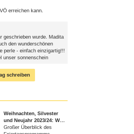
 VÖ erreichen kann.
hr geschrieben wurde. Madita
 auch den wunderschönen
perle - einfach einzigartig!!!
el unser sonnenschein
rag schreiben
Weihnachten, Silvester
und Neujahr 2023/​24: Was
zeigen ZDF, ZDFneo und
Großer Überblick des