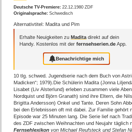
Deutsche TV-Premiere
22.12.1980
ZDF
Originalsprache
Schwedisch
Alternativtitel: Madita und Pim
Erhalte Neuigkeiten zu
Madita
direkt auf dein
Handy.
Kostenlos mit der
fernsehserien.de
App.
Benachrichtige mich
10 tlg. schwed. Jugendserie nach dem Buch von Astrid
Madicken“; 1979).Die Schülerin Madita (Jonna Liljend
Lisabet (Liv Alsterlund) erleben zusammen viele Abe
Nordquist und Björn Granath) sind ihre Eltern, die Ni
Brigitta Andersson) Onkel und Tante. Deren Sohn Abb
bei den Erlebnissen oft mit dabei. Zur Familie gehört 
Episode war 25 Minuten lang. Die Serie lief nach Tra
des ZDF zwischen Weihnachten und Neujahr täglich 
Fernsehlexikon
von Michael Reufsteck und Stefan N