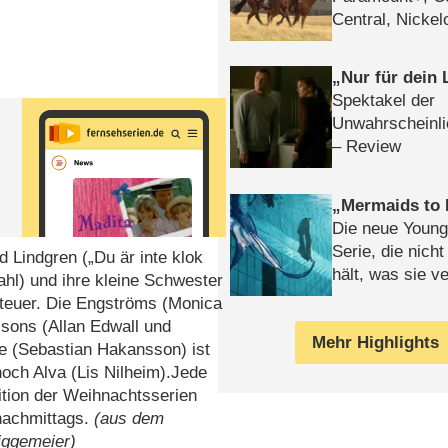
Central, Nicke
WELT
Nur für dein
Spektakel der
Unwahrscheinli
– Review
Mermaids to 
Die neue Young
Serie, die nich
 Lindgren („Du är inte klok
hält, was sie ve
ahl) und ihre kleine Schwester
Review
nteuer. Die Engströms (Monica
lssons (Allan Edwall und
Mehr Highlights
e (Sebastian Hakansson) ist
noch Alva (Lis Nilheim).Jede
dition der Weihnachtsserien
nachmittags.
(aus dem
iggemeier)