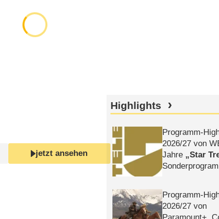
Highlights
Programm-High
2026/​27 von W
jetzt ansehen
Jahre
Star Tr
Sonderprogra
Die Helgolän
Programm-High
2026/​27 von
Paramount+, 