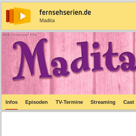
Madita
News
Entdecken
Streaming
TV-Starts
Serie
Infos
Episoden
TV-Termine
Streaming
Cast