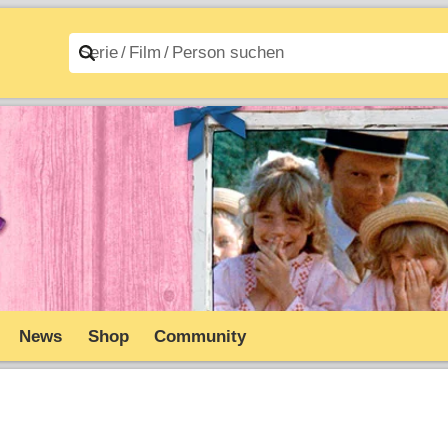
n A–Z
Filme A–Z
News
Shop
Community