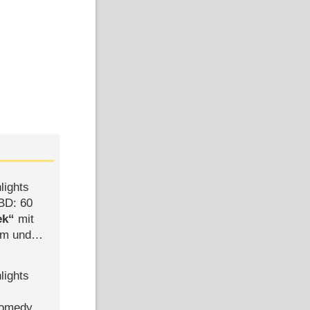
lights
BD: 60
ek
mit
mm und
der
lights
Comedy