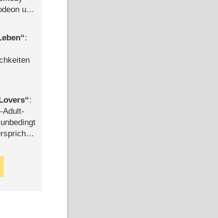
lodeon und
 Leben
:
chkeiten
Lovers
:
-Adult-
t unbedingt
rspricht –