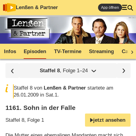
Lenßen & Partner
App öffnen
Infos
Episoden
TV-Termine
Streaming
Cast
Staffel
8
, Folge 1⁠–⁠24
Staffel 8 von
Lenßen & Partner
startete am
26.01.2009 in Sat.1.
1161
.
Sohn in der Falle
Staffel 8, Folge 1
jetzt ansehen
Die Mutter eines ehemaligen Mandanten macht sich