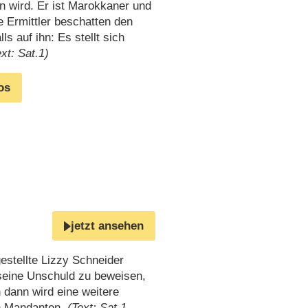
en wird. Er ist Marokkaner und
 Ermittler beschatten den
s auf ihn: Es stellt sich
ext: Sat.1)
os
jetzt ansehen
estellte Lizzy Schneider
seine Unschuld zu beweisen,
 dann wird eine weitere
en Mandanten.
(Text: Sat.1