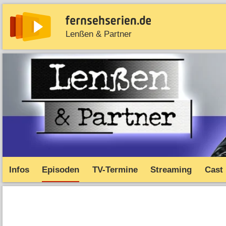
Lenßen & Partner
News
Entdecken
Streaming
TV-Starts
Serie
Infos
Episoden
TV-Termine
Streaming
Cast