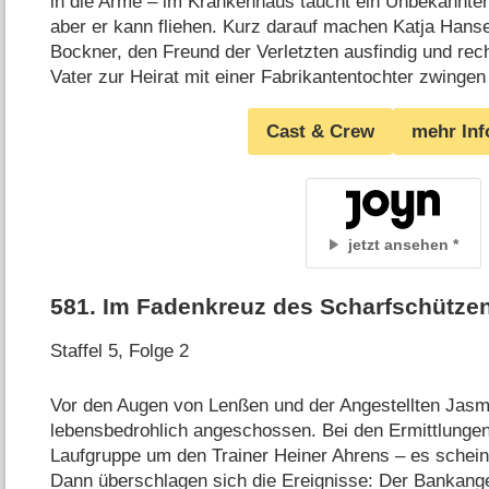
in die Arme – im Krankenhaus taucht ein Unbekannter 
aber er kann fliehen. Kurz darauf machen Katja Han
Bockner, den Freund der Verletzten ausfindig und rec
Vater zur Heirat mit einer Fabrikantentochter zwingen 
Cast & Crew
mehr Inf
jetzt ansehen
581
.
Im Fadenkreuz des Scharfschütze
Staffel 5, Folge 2
Vor den Augen von Lenßen und der Angestellten Jasm
lebensbedrohlich angeschossen. Bei den Ermittlungen 
Laufgruppe um den Trainer Heiner Ahrens – es scheint
Dann überschlagen sich die Ereignisse: Der Bankange