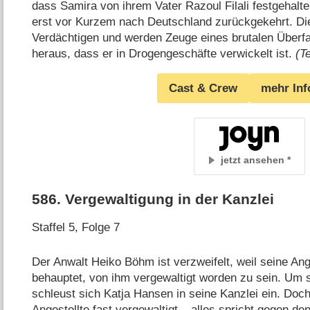
dass Samira von ihrem Vater Razoul Filali festgehalt
erst vor Kurzem nach Deutschland zurückgekehrt. Die
Verdächtigen und werden Zeuge eines brutalen Überfall
heraus, dass er in Drogengeschäfte verwickelt ist.
(T
Cast & Crew
mehr Inf
jetzt ansehen
586
.
Vergewaltigung in der Kanzlei
Staffel 5, Folge 7
Der Anwalt Heiko Böhm ist verzweifelt, weil seine Ang
behauptet, von ihm vergewaltigt worden zu sein. Um 
schleust sich Katja Hansen in seine Kanzlei ein. Doch
Angestellte fast vergewaltigt – alles spricht gegen d