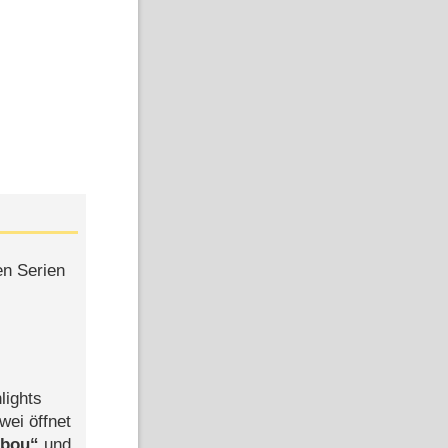
en Serien
lights
wei öffnet
abou
und