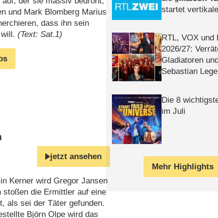
auf, der sie massiv bedroht,
startet vertika
sen und Mark Blomberg Marius
– Tag & Nacht
herchieren, dass ihn sein
will.
(Text: Sat.1)
RTL, VOX und
2026/​27: Verrät
os
Gladiatoren un
Sebastian Lege
Die 8 wichtigst
im Juli
n
jetzt ansehen
Mehr Highlights
in Kerner wird Gregor Jansen
stoßen die Ermittler auf eine
, als sei der Täter gefunden.
stellte Björn Olpe wird das