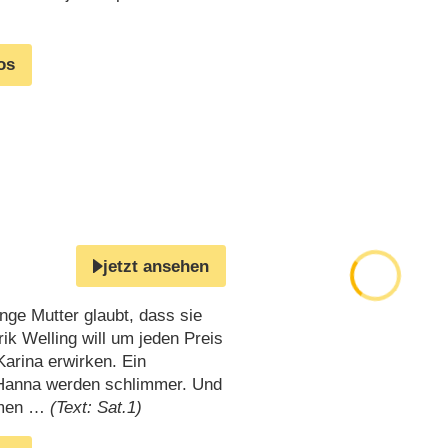
os
jetzt ansehen
nge Mutter glaubt, dass sie
k Welling will um jeden Preis
Karina erwirken. Ein
n Hanna werden schlimmer. Und
tomen …
(Text: Sat.1)