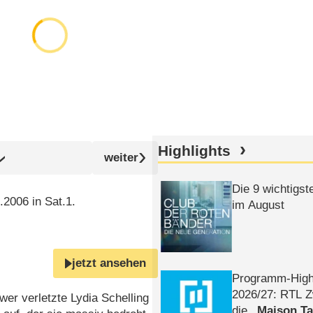
Highlights
Die 9 wichtigst
.2006 in Sat.1.
im August
jetzt ansehen
Programm-High
2026/​27: RTL Z
wer verletzte Lydia Schelling
die
Maison T