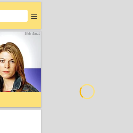
Login