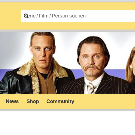
n A–Z
Filme A–Z
News
Shop
Community