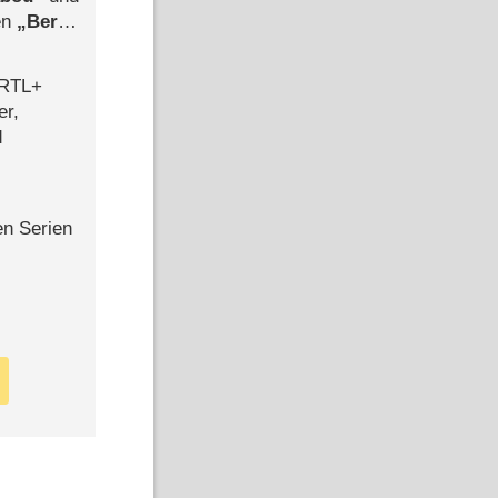
len
Berlin
-Ableger
 RTL+
er,
d
en Serien