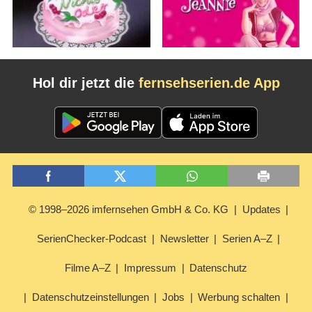
Hol dir jetzt die
fernsehserien.de App
© 1998–2026 imfernsehen GmbH & Co. KG
Updates
SerienChecker-Podcast
Newsletter
Serien A–Z
Filme A–Z
Impressum
Datenschutz
Datenschutzeinstellungen
Jobs
Werbung schalten