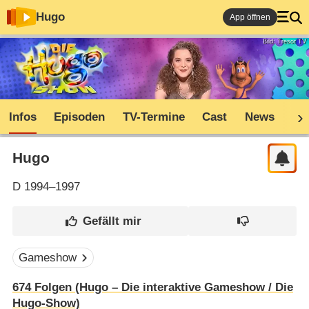
Hugo
App öffnen
Bild: Tresor TV
Infos
Episoden
TV-Termine
Cast
News
Sh
Hugo
D
1994–1997
Gameshow
674
Folgen (Hugo – Die interaktive Gameshow /​ Die
Hugo-Show)