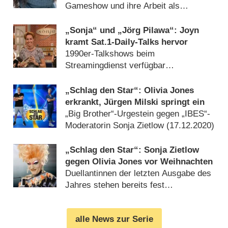
Gameshow und ihre Arbeit als
Schauspielcoach (
17.04.2024
)
„Sonja“ und „Jörg Pilawa“: Joyn
kramt Sat.1-Daily-Talks hervor
1990er-Talkshows beim
Streamingdienst verfügbar
(
10.01.2024
)
„Schlag den Star“: Olivia Jones
erkrankt, Jürgen Milski springt ein
„Big Brother“-Urgestein gegen „IBES“-
Moderatorin Sonja Zietlow (
17.12.2020
)
„Schlag den Star“: Sonja Zietlow
gegen Olivia Jones vor Weihnachten
Duellantinnen der letzten Ausgabe des
Jahres stehen bereits fest
(
22.11.2020
)
alle News zur Serie