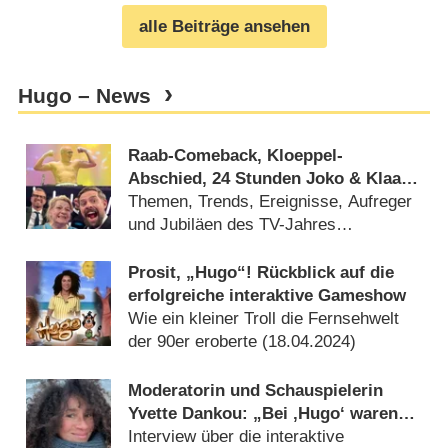
alle Beiträge ansehen
Hugo – News
Raab-Comeback, Kloeppel-
Abschied, 24 Stunden Joko & Klaas
und viel Sport: Das deutsche
Themen, Trends, Ereignisse, Aufreger
Fernsehjahr 2024 im Rückblick
und Jubiläen des TV-Jahres
(
25.12.2024
)
Prosit, „Hugo“! Rückblick auf die
erfolgreiche interaktive Gameshow
Wie ein kleiner Troll die Fernsehwelt
der 90er eroberte (
18.04.2024
)
Moderatorin und Schauspielerin
Yvette Dankou: „Bei ‚Hugo‘ waren
wir wie eine kleine Familie“
Interview über die interaktive