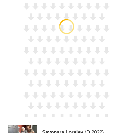
Sayonara Loreley
(
D
2022)