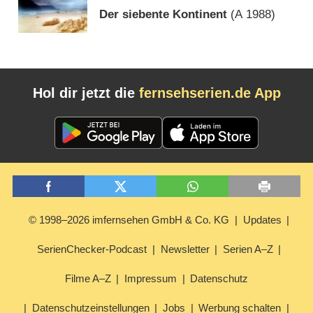
Der siebente Kontinent
(
A
1988)
Hol dir jetzt die
fernsehserien.de App
© 1998–2026 imfernsehen GmbH & Co. KG
Updates
SerienChecker-Podcast
Newsletter
Serien A–Z
Filme A–Z
Impressum
Datenschutz
Datenschutzeinstellungen
Jobs
Werbung schalten