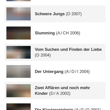
Schwere Jungs
(
D
2007)
Slumming
(
A
/
CH
2006)
Vom Suchen und Finden der Liebe
(
D
2004)
Der Untergang
(
A
/
D
/
I
2004)
Zwei Affären und noch mehr
Kinder
(
D
/
A
2002)
Die Klavierspielerin
(
A
/
F
/
D
2001)