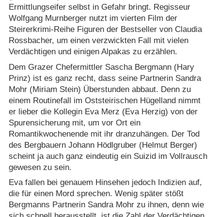
Ermittlungseifer selbst in Gefahr bringt. Regisseur
Wolfgang Murnberger nutzt im vierten Film der
Steirerkrimi-Reihe Figuren der Bestseller von Claudia
Rossbacher, um einen verzwickten Fall mit vielen
Verdächtigen und einigen Alpakas zu erzählen.
Dem Grazer Chefermittler Sascha Bergmann (Hary
Prinz) ist es ganz recht, dass seine Partnerin Sandra
Mohr (Miriam Stein) Überstunden abbaut. Denn zu
einem Routinefall im Oststeirischen Hügelland nimmt
er lieber die Kollegin Eva Merz (Eva Herzig) von der
Spurensicherung mit, um vor Ort ein
Romantikwochenende mit ihr dranzuhängen. Der Tod
des Bergbauern Johann Hödlgruber (Helmut Berger)
scheint ja auch ganz eindeutig ein Suizid im Vollrausch
gewesen zu sein.
Eva fallen bei genauem Hinsehen jedoch Indizien auf,
die für einen Mord sprechen. Wenig später stößt
Bergmanns Partnerin Sandra Mohr zu ihnen, denn wie
sich schnell herausstellt, ist die Zahl der Verdächtigen