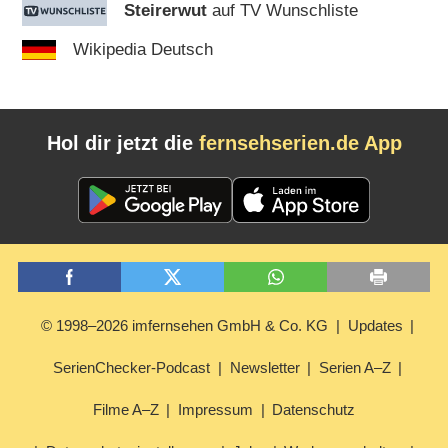
Steirerwut
auf TV Wunschliste
Wikipedia Deutsch
Hol dir jetzt die
fernsehserien.de App
© 1998–2026 imfernsehen GmbH & Co. KG
Updates
SerienChecker-Podcast
Newsletter
Serien A–Z
Filme A–Z
Impressum
Datenschutz